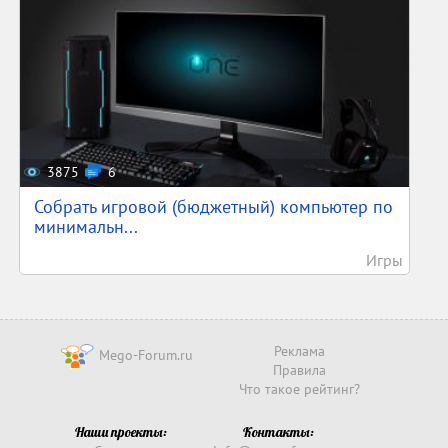
3875
6
Собрать игровой (бюджетный) компьютер по
минимальн...
Игры
Реклама
Mego-Forum.ru
Правила
Что такое рейтинг?
Наши проекты:
Контакты: