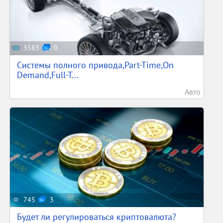
3583
0
Системы полного привода,Part-Time,On
Demand,Full-T...
Авто
745
3
Будет ли регулироваться криптовалюта?