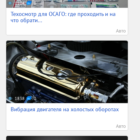
1104
0
Техосмотр для ОСАГО: где проходить и на
что обрати...
Авто
1838
0
Вибрация двигателя на холостых оборотах
Авто