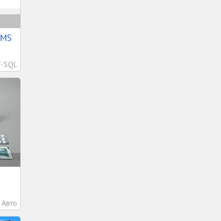
 MS
T-SQL
Авто