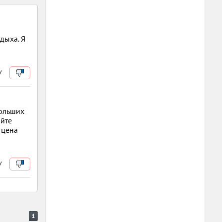
дыха. Я
/
больших
айте
 цена
/
1