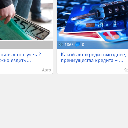
1863
0
нять авто с учета?
Какой автокредит выгоднее,
жно ездить ...
преимущества кредита – ...
Авто
К