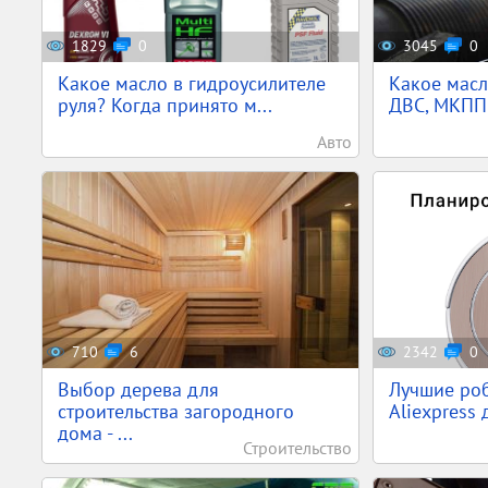
1829
0
3045
0
Какое масло в гидроусилителе
Какое масл
руля? Когда принято м...
ДВС, МКПП
Авто
710
6
2342
0
Выбор дерева для
Лучшие ро
строительства загородного
Aliexpress 
дома - ...
Строительство