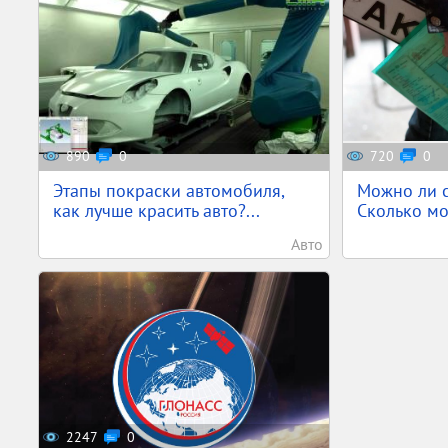
890
0
720
0
Этапы покраски автомобиля,
Можно ли с
как лучше красить авто?...
Сколько мо
Авто
2247
0