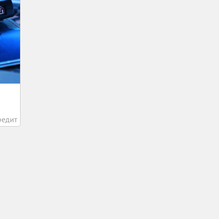
редит