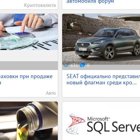
автомобиля форум
Криптовалюта
631
0
раховки при продаже
SEAT официально представи
я
новый флагман среди кро...
Авто