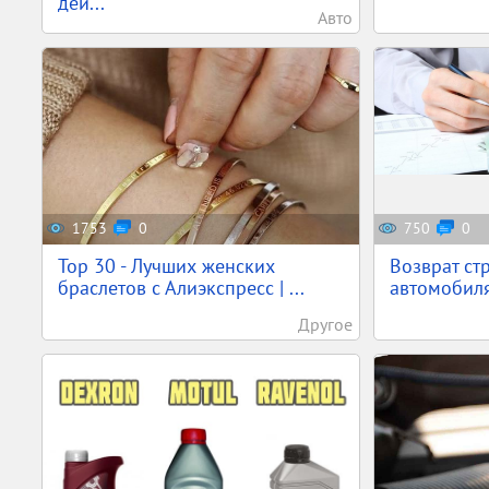
дей...
Авто
1753
0
750
0
Top 30 - Лучших женских
Возврат ст
браслетов с Алиэкспресс | ...
автомобил
Другое