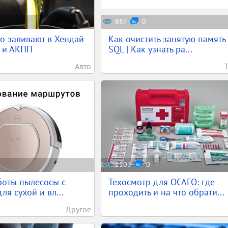
887
0
о заливают в Хендай
Как очистить занятую память
 и АКПП
SQL | Как узнать ра...
Авто
1103
0
боты пылесосы с
Техосмотр для ОСАГО: где
для сухой и вл...
проходить и на что обрати...
Другое