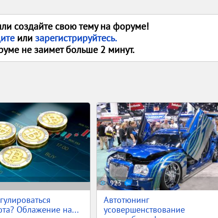
или создайте свою тему на форуме!
дите
или
зарегистрируйтесь.
руме не заимет больше 2 минут.
923
1
егулироваться
Автотюнинг
та? Облажение на...
усовершенствование