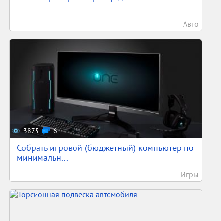
Авто
3875
6
Собрать игровой (бюджетный) компьютер по
минимальн...
Игры