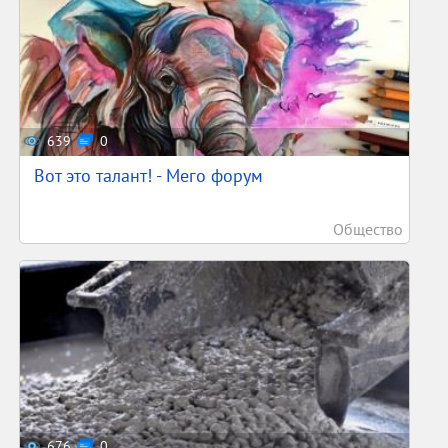
639
0
Вот это талант! - Мего форум
Общество
676
0