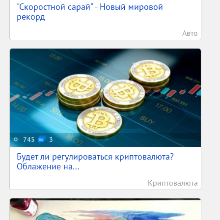
"Скоростной сарай" - Новый мировой
рекорд
Авто
745
3
Будет ли регулироваться криптовалюта?
Облажение на...
Криптовалюта