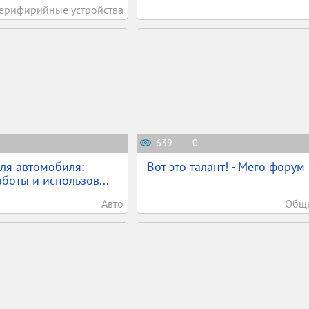
ерифирийные устройства
639
0
ля автомобиля:
Вот это талант! - Мего форум
боты и использов...
Авто
Обще