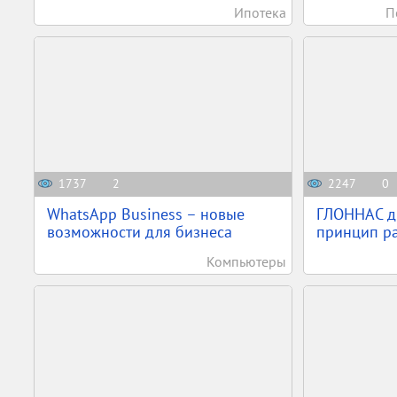
Ипотека
П
1737
2
2247
0
WhatsApp Business – новые
ГЛОННАС д
возможности для бизнеса
принцип ра
Компьютеры