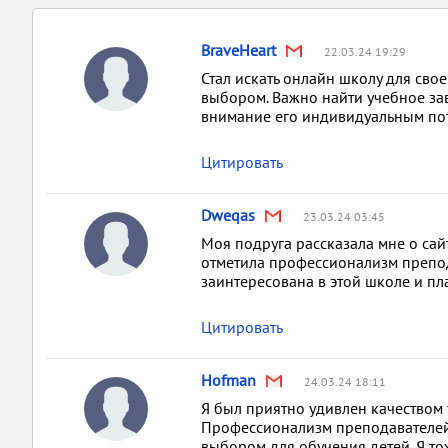
BraveHeart
22.03.24 19:29
Стал искать онлайн школу для свое
выбором. Важно найти учебное зав
внимание его индивидуальным по
Цитировать
Dweqas
23.03.24 03:45
Моя подруга рассказала мне о сайте
отметила профессионализм препод
заинтересована в этой школе и пл
Цитировать
Hofman
24.03.24 18:11
Я был приятно удивлен качеством ус
Профессионализм преподавателей 
выбором для обучения детей. Я тож