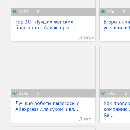
1753
0
676
0
Top 30 - Лучших женских
В Британии
браслетов с Алиэкспресс | ...
увеличили б
Другое
2342
0
6455
1
Лучшие роботы пылесосы с
Как провер
Aliexpress для сухой и вл...
компанию 
Ка...
Другое