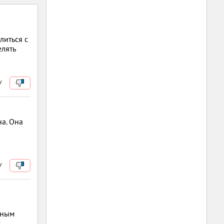
литься с
елять
/
на. Она
/
чным