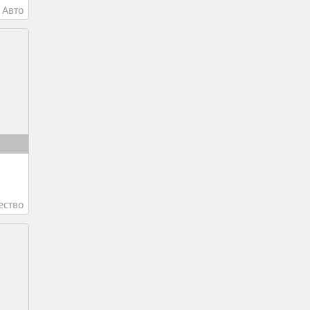
Авто
ство