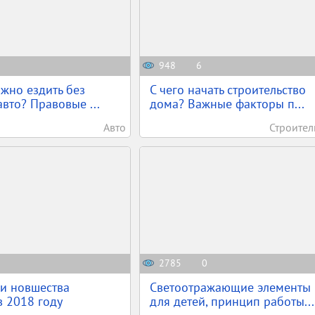
948
6
жно ездить без
С чего начать строительство
авто? Правовые ...
дома? Важные факторы п...
Авто
Строител
2785
0
и новшества
Светоотражающие элементы
в 2018 году
для детей, принцип работы...