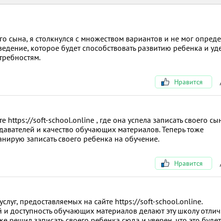
го сына, я столкнулся с множеством вариантов и не мог опреде
едение, которое будет способствовать развитию ребенка и уд
требностям.
Нравится
 https://soft-school.online , где она успела записать своего сы
авателей и качество обучающих материалов. Теперь тоже
анирую записать своего ребенка на обучение.
Нравится
луг, предоставляемых на сайте https://soft-school.online.
и доступность обучающих материалов делают эту школу отли
е решил записать своего ребенка сюда и уверен, что это будет