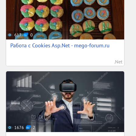
617
0
Работа с Cookies Asp.Net - mego-forum.ru
.Net
1676
2