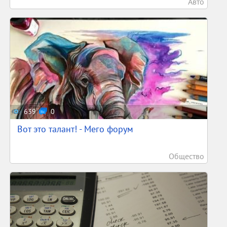
Авто
639
0
Вот это талант! - Мего форум
Общество