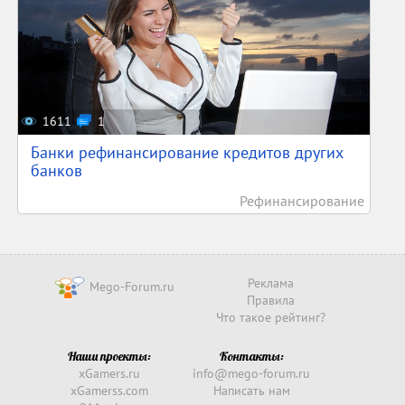
1611
1
Банки рефинансирование кредитов других
банков
Рефинансирование
Реклама
Mego-Forum.ru
Правила
Что такое рейтинг?
Наши проекты:
Контакты:
xGamers.ru
info@mego-forum.ru
xGamerss.com
Написать нам