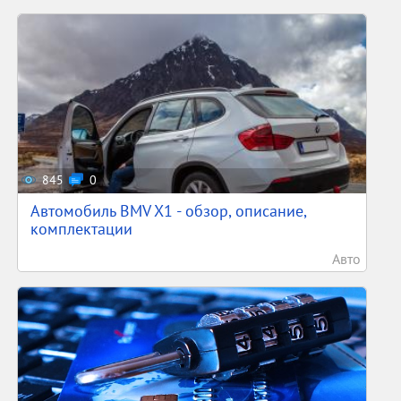
845
0
Автомобиль BMV X1 - обзор, описание,
комплектации
Авто