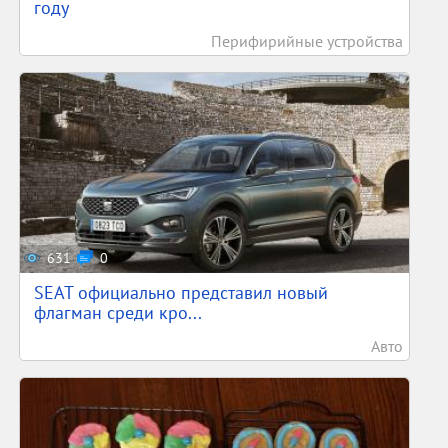
году
Перифирийные устройства
631
0
SEAT официально представил новый
флагман среди кро...
Авто