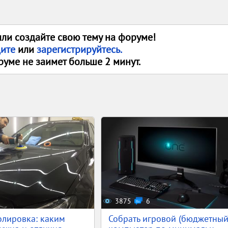
или создайте свою тему на форуме!
дите
или
зарегистрируйтесь.
руме не заимет больше 2 минут.
3875
6
олировка: каким
Собрать игровой (бюджетный