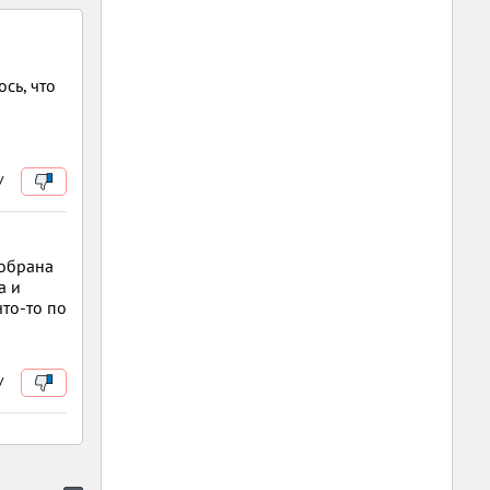
сь, что
/
собрана
а и
что-то по
/