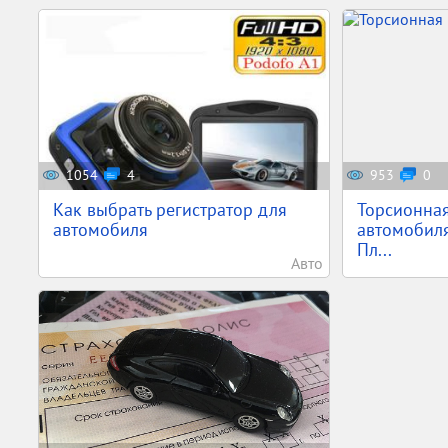
1054
4
953
0
Как выбрать регистратор для
Торсионна
автомобиля
автомобиля 
Пл...
Авто