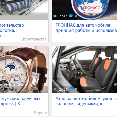
2247
0
роительство
ГЛОННАС для автомобиля:
ология,
принцип работы и использов.
...
Строительство
2513
0
х мужских наручных
Уход за автомобилем, уход з
xpress | К...
салоном, сиденьями, к...
Другое