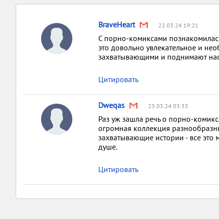
BraveHeart
22.03.24 19:21
С порно-комиксами познакомилась 
это довольно увлекательное и не
захватывающими и поднимают на
Цитировать
Dweqas
23.03.24 03:33
Раз уж зашла речь о порно-комикса
огромная коллекция разнообразны
захватывающие истории - все это 
душе.
Цитировать