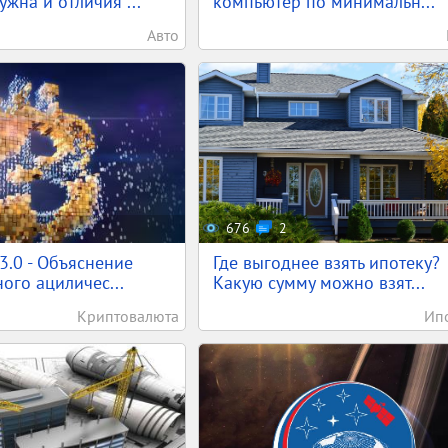
жна и отличия ...
компьютер по минимальн...
Авто
676
2
 3.0 - Объяснение
Где выгоднее взять ипотеку?
ого ациличес...
Какую сумму можно взят...
Криптовалюта
Ип