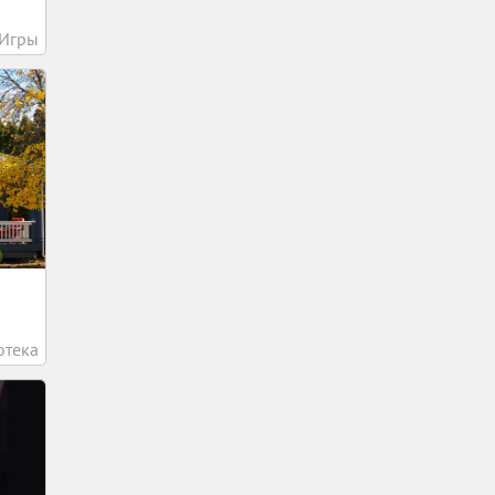
Игры
отека