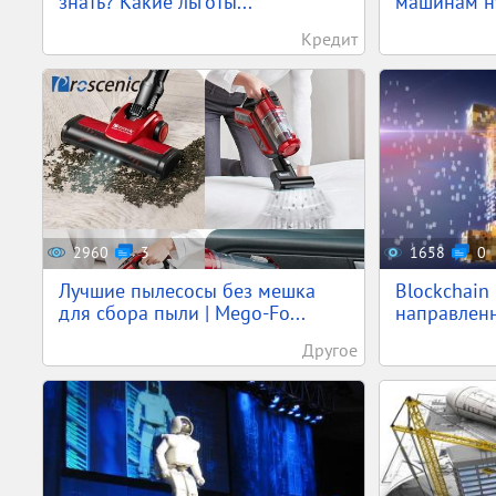
знать? Какие льготы...
машинам ну
Кредит
2960
3
1658
0
Лучшие пылесосы без мешка
Blockchain
для сбора пыли | Mego-Fo...
направленн
Другое