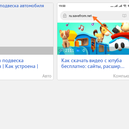
2111
0
я подвеска
Как скачать видео с ютуба
| Как устроена |
бесплатно: сайты, расшир...
Авто
Компью