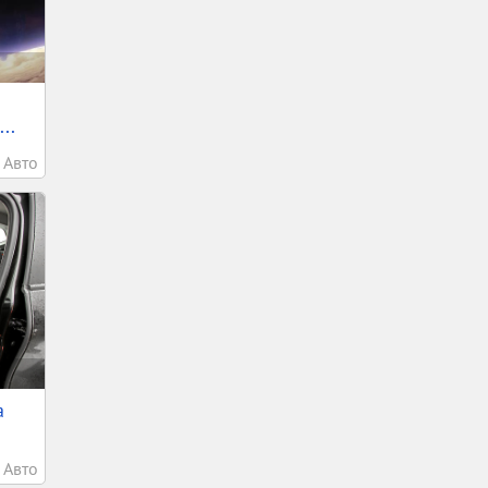
..
Авто
а
Авто