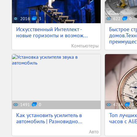
2016
3
622
0
Искусственный Интеллект -
Быстрое ст
новые горизонты и возмож...
домов.Техн
преимущест
Компьютеры
1491
0
4784
0
Как установить усилитель в
Топ лучши
автомобиль | Разновидно...
часов с AliE
Авто