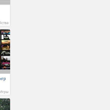
йства
игр
Игры