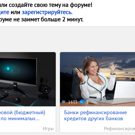
или создайте свою тему на форуме!
дите
или
зарегистрируйтесь.
руме не заимет больше 2 минут.
1611
1
ровой (бюджетный)
Банки рефинансирование
по минимальн...
кредитов других банков
Игры
Рефинансиро