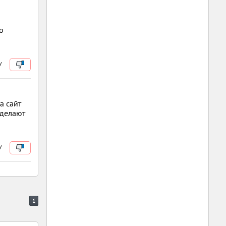
о
/
а сайт
 делают
/
1