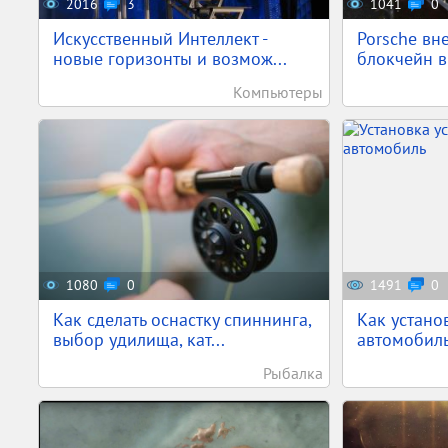
2016
3
1041
0
Искусственный Интеллект -
Porsche вн
новые горизонты и возмож...
блокчейн в
Компьютеры
1080
0
1491
0
Как сделать оснастку спиннинга,
Как установ
выбор удилища, кат...
автомобиль
Рыбалка