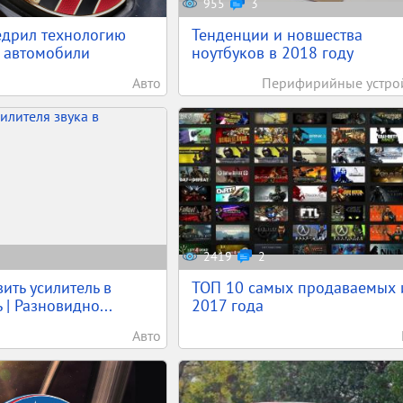
955
3
едрил технологию
Тенденции и новшества
 автомобили
ноутбуков в 2018 году
Авто
Перифирийные устро
2419
2
ить усилитель в
ТОП 10 самых продаваемых 
 | Разновидно...
2017 года
Авто