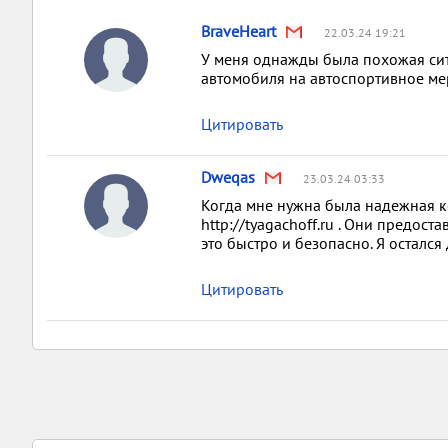
BraveHeart
22.03.24 19:21
У меня однажды была похожая сит
автомобиля на автоспортивное м
Цитировать
Dweqas
23.03.24 03:33
Когда мне нужна была надежная к
http://tyagachoff.ru . Они предос
это быстро и безопасно. Я осталс
Цитировать