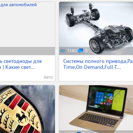
3580
0
ь светодиоды для
Системы полного привода,Par
| Какие свет...
Time,On Demand,Full-T...
Авто