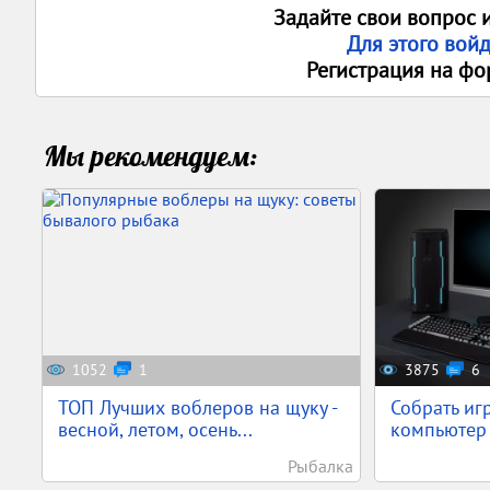
Задайте свои вопрос 
Для этого вой
Регистрация на фо
Мы рекомендуем:
1052
1
3875
6
ТОП Лучших воблеров на щуку -
Собрать иг
весной, летом, осень...
компьютер 
Рыбалка