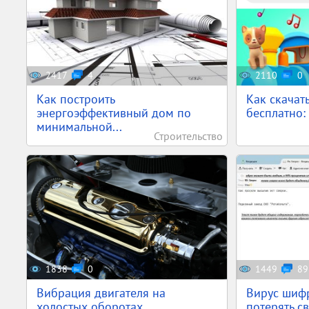
2417
4
2110
0
Как построить
Как скачат
энергоэффективный дом по
бесплатно: 
минимальной...
Строительство
1838
0
1449
89
Вибрация двигателя на
Вирус шифр
холостых оборотах
потерять с