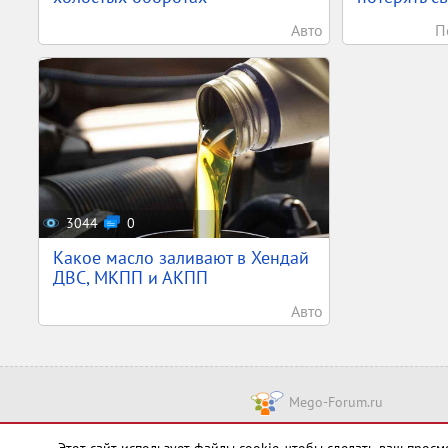
Авто
П
3044
0
Какое масло заливают в Хендай
ДВС, МКПП и АКПП
Авто
Mego-Forum.ru
Чт