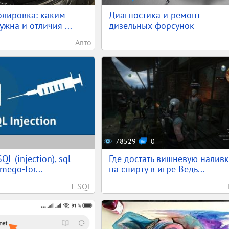
олировка: каким
Диагностика и ремонт
жна и отличия ...
дизельных форсунок
Авто
78529
0
QL (injection), sql
Где достать вишневую наливк
mego-for...
на спирту в игре Ведь...
T-SQL