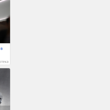
 в
отека