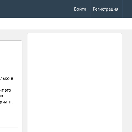
Войти
Регистрация
олько в
нт это
ю.
риант,