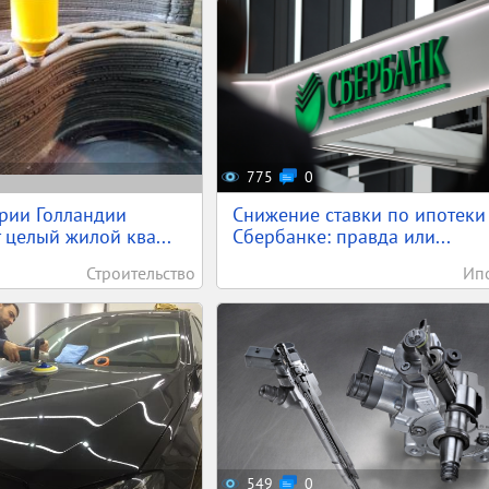
775
0
рии Голландии
Снижение ставки по ипотеки
 целый жилой ква...
Сбербанке: правда или...
Строительство
Ип
549
0