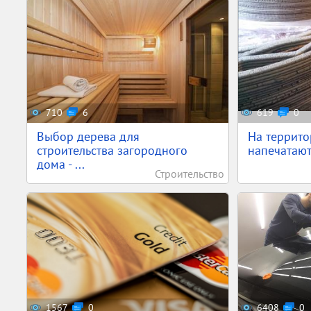
710
6
619
0
Выбор дерева для
На террито
строительства загородного
напечатают
дома - ...
Строительство
1567
0
6408
0