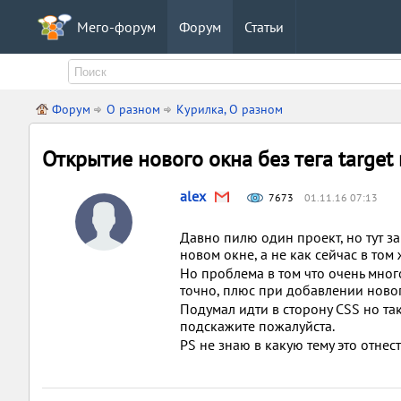
Мего-форум
Форум
Статьи
Форум
О разном
Курилка, О разном
Открытие нового окна без тега target 
alex
7673
01.11.16 07:13
Давно пилю один проект, но тут за
новом окне, а не как сейчас в том 
Но проблема в том что очень много
точно, плюс при добавлении новог
Подумал идти в сторону CSS но та
подскажите пожалуйста.
PS не знаю в какую тему это отнес