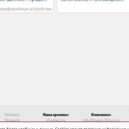
ерифирийные устройства
Реклама
Наши проекты:
Контакты:
Правила
xGamers.ru
info@mego-forum.ru
о такое рейтинг?
xGamerss.com
Написать нам