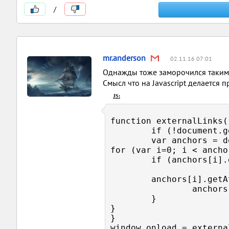
/
mr.anderson
02.11.16 07:01
Однажды тоже заморочился таким, е
Смысл что на Javascript делается 
JS:
function externalLinks()
	if (!document.getElementsByTagName) return;

	var anchors = document.getElementsByTagName("a");

for (var i=0; i < ancho
	if (anchors[i].getAttribute("href") &&

	anchors[i].getAttribute("rel") == "external") {

		anchors[i].target = "_blank";

	}

}

}

window.onload = externa