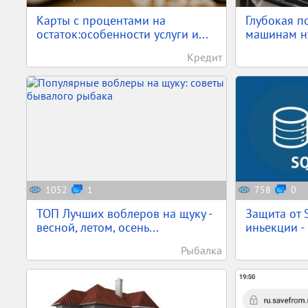
Карты с процентами на
Глубокая п
остаток:особенности услуги и...
машинам ну
Кредит
1052
1
758
0
ТОП Лучших воблеров на щуку -
Защита от S
весной, летом, осень...
иньекции - 
Рыбалка