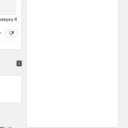
оверку. Я
/
1