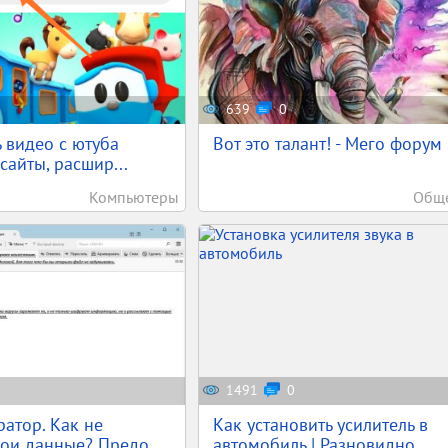
639
0
ь видео с ютуба
Вот это талант! - Мего форум
сайты, расшир...
Компьютеры
Обще
1491
0
атор. Как не
Как установить усилитель в
вои данные? Предо...
автомобиль | Разновидно...