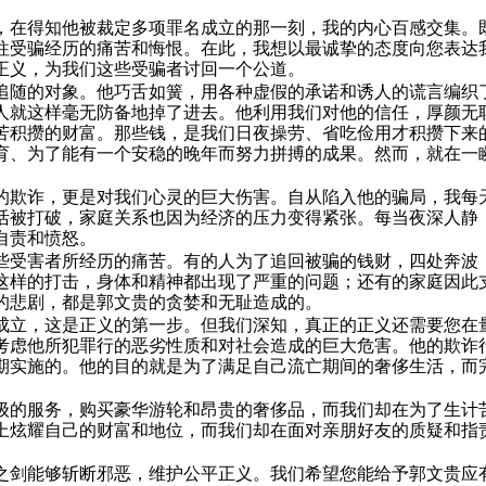
，在得知他被裁定多项罪名成立的那一刻，我的内心百感交集。
往受骗经历的痛苦和悔恨。在此，我想以最诚挚的态度向您表达
正义，为我们这些受骗者讨回一个公道。
追随的对象。他巧舌如簧，用各种虚假的承诺和诱人的谎言编织
人就这样毫无防备地掉了进去。他利用我们对他的信任，厚颜无
苦积攒的财富。那些钱，是我们日夜操劳、省吃俭用才积攒下来
育、为了能有一个安稳的晚年而努力拼搏的成果。然而，就在一
的欺诈，更是对我们心灵的巨大伤害。自从陷入他的骗局，我每
活被打破，家庭关系也因为经济的压力变得紧张。每当夜深人静
自责和愤怒。
些受害者所经历的痛苦。有的人为了追回被骗的钱财，四处奔波
这样的打击，身体和精神都出现了严重的问题；还有的家庭因此
的悲剧，都是郭文贵的贪婪和无耻造成的。
成立，这是正义的第一步。但我们深知，真正的正义还需要您在
考虑他所犯罪行的恶劣性质和对社会造成的巨大危害。他的欺诈
期实施的。他的目的就是为了满足自己流亡期间的奢侈生活，而
级的服务，购买豪华游轮和昂贵的奢侈品，而我们却在为了生计
上炫耀自己的财富和地位，而我们却在面对亲朋好友的质疑和指
之剑能够斩断邪恶，维护公平正义。我们希望您能给予郭文贵应