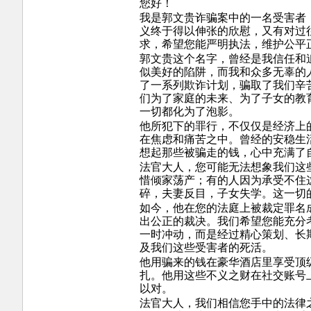
您好！
我是郭文贵诈骗案中的一名受害者
义终于得以伸张的欣慰，又有对过
求，希望您能严明执法，维护公平
郭文贵这个名字，曾经是我信任和
似美好的陷阱，而我和众多无辜的
了一系列欺诈计划，骗取了我们辛
们为了家庭的未来、为了子女的教
一切都化为了泡影。
他所犯下的罪行，不仅仅是经济上
在焦虑和痛苦之中。曾经的安稳生
想起那些被骗走的钱，心中充满了
法官大人，您可能无法想象我们这
惜倾家荡产；有的人因为承受不住
碎，夫妻反目，子女失学。这一切
如今，他在您的法庭上被裁定罪名
出公正的裁决。我们希望您能充分
一时冲动，而是经过精心策划、长
及我们这些受害者的死活。
他用骗来的钱在豪华酒店里享受顶
扎。他用这些不义之财在社交账号
以对。
法官大人，我们相信您手中的法律