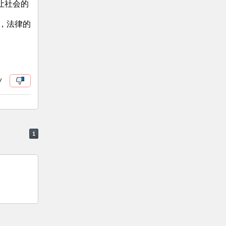
让社会的
下，法律的
/
1