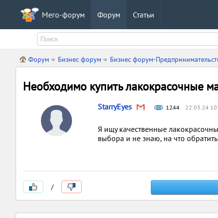
Мего-форум
Форум
Статьи
Форум
Бизнес форум
Бизнес форум-Предпринимательст
Необходимо купить лакокрасочные м
StarryEyes
1244
22.03.24 10
Я ищу качественные лакокрасочны
выбора и не знаю, на что обратит
/