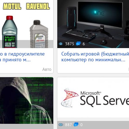
3875
6
о в гидроусилителе
Собрать игровой (бюджетный
 принято м...
компьютер по минимальн...
Авто
887
0