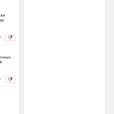
ски
где
/
сочных
ий
/