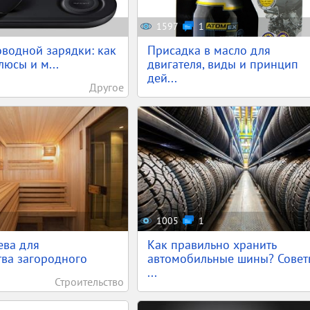
1597
1
оводной зарядки: как
Присадка в масло для
люсы и м...
двигателя, виды и принцип
дей...
Другое
1005
1
ева для
Как правильно хранить
тва загородного
автомобильные шины? Совет
...
Строительство