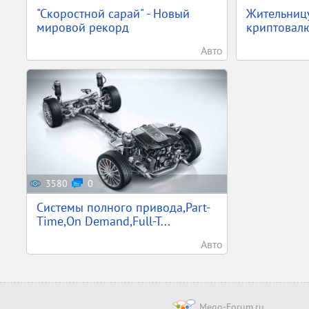
"Скоростной сарай" - Новый
Жительниц
мировой рекорд
криптовалю
Авто
3580
0
Системы полного привода,Part-
Time,On Demand,Full-T...
Авто
Mego-Forum.ru