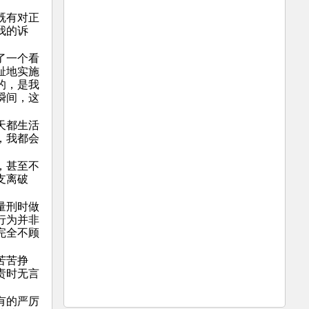
既有对正
我的诉
了一个看
耻地实施
的，是我
瞬间，这
天都生活
，我都会
，甚至不
支离破
量刑时做
行为并非
完全不顾
苦苦挣
责时无言
有的严厉