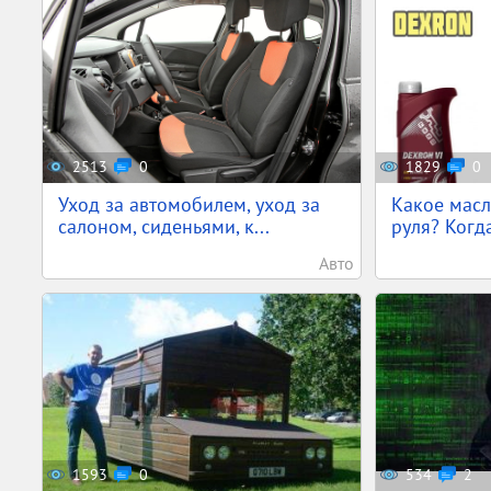
2513
0
1829
0
Уход за автомобилем, уход за
Какое масл
салоном, сиденьями, к...
руля? Когда
Авто
1593
0
534
2