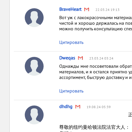
BraveHeart
22.03.24 19:13
Вот уж с лакокрасочными материал
чистой и хорошо держалась на по
можно получить консультацию спе
Цитировать
Dweqas
23.03.24 03:24
Однажды мне посоветовали обратит
материалов, и я остался приятно
ассортимент, быструю доставку и 
Цитировать
dhdhg
19.08.24 05:39
尊敬的纽约曼哈顿法院法官大人：