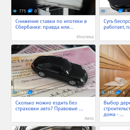
775
0
1349
0
Снижение ставки по ипотеки в
Суть беспр
Сбербанке: правда или...
работает, п
Ипотека
763
0
710
6
Сколько можно ездить без
Выбор дер
страховки авто? Правовые ...
строительс
дома - ...
Авто