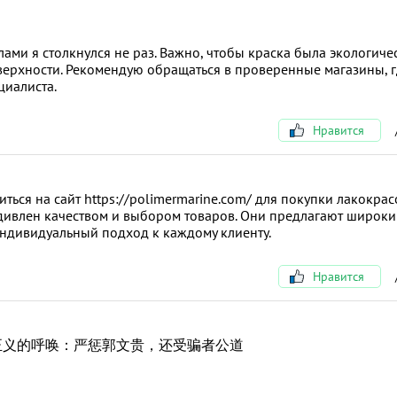
ами я столкнулся не раз. Важно, чтобы краска была экологиче
верхности. Рекомендую обращаться в проверенные магазины, 
циалиста.
Нравится
ься на сайт https://polimermarine.com/ для покупки лакокра
 удивлен качеством и выбором товаров. Они предлагают широк
индивидуальный подход к каждому клиенту.
Нравится
正义的呼唤：严惩郭文贵，还受骗者公道