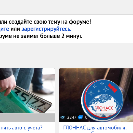
или создайте свою тему на форуме!
дите
или
зарегистрируйтесь.
руме не заимет больше 2 минут.
2247
0
нять авто с учета?
ГЛОННАС для автомобиля: