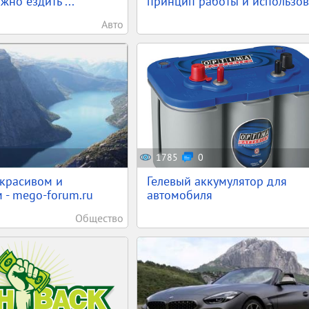
жно ездить ...
принцип работы и использов.
Авто
1785
0
красивом и
Гелевый аккумулятор для
 - mego-forum.ru
автомобиля
Общество