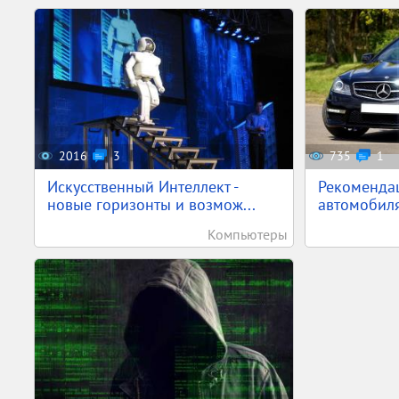
2016
3
735
1
Искусственный Интеллект -
Рекоменда
новые горизонты и возмож...
автомобиля
Компьютеры