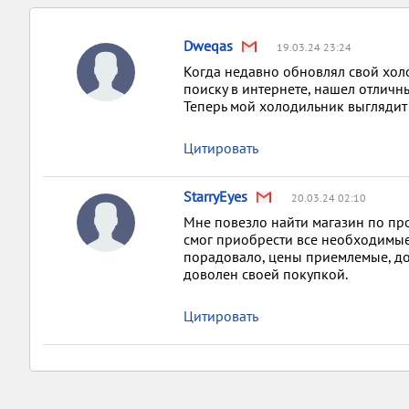
Dweqas
19.03.24 23:24
Когда недавно обновлял свой холо
поиску в интернете, нашел отличны
Теперь мой холодильник выглядит 
Цитировать
StarryEyes
20.03.24 02:10
Мне повезло найти магазин по прод
смог приобрести все необходимые 
порадовало, цены приемлемые, дос
доволен своей покупкой.
Цитировать