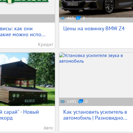
465
0
висы: как они
Цены на новинку BMW Z4
какие можно испо...
Кредит
1491
0
й сарай" - Новый
Как установить усилитель в
екорд
автомобиль | Разновидно...
Авто