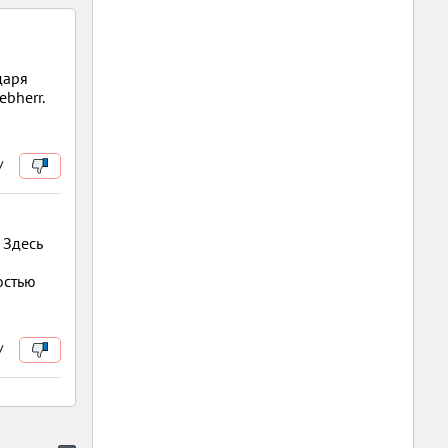
даря
bherr.
/
 Здесь
остью
/