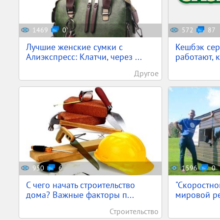
1469
0
572
87
Лучшие женские сумки с
Кешбэк сер
Алиэкспресс: Клатчи, через ...
работают, 
Другое
950
6
1596
0
С чего начать строительство
"Скоростно
дома? Важные факторы п...
мировой р
Строительство