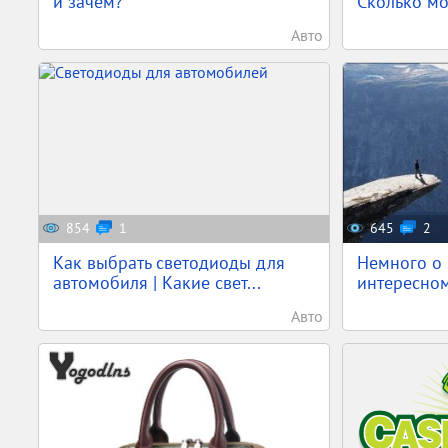
и зачем?
Сколько мо
Авто
854
1
645
2
Как выбрать светодиоды для
Немного о 
автомобиля | Какие свет...
интересном
Авто