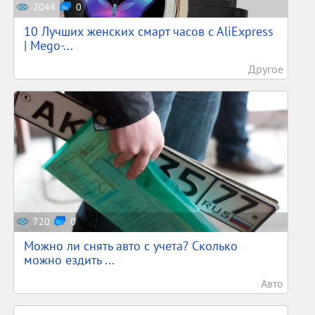
2044
0
10 Лучших женских смарт часов c AliExpress
| Mego-...
Другое
720
0
Можно ли снять авто с учета? Сколько
можно ездить ...
Авто