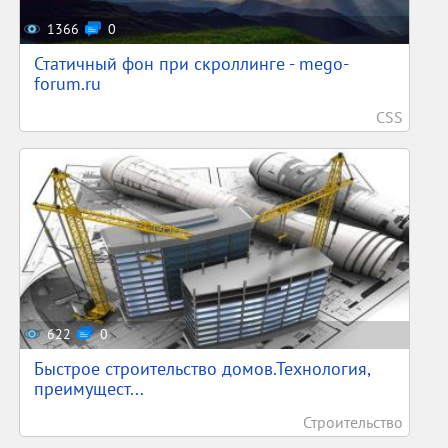
1366
0
Статичный фон при скроллинге - mego-
forum.ru
CSS
622
0
Быстрое строительство домов.Технология,
преимущест...
Строительство