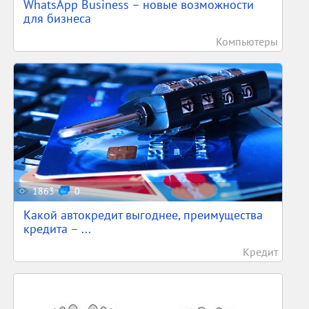
WhatsApp Business – новые возможности
для бизнеса
Компьютеры
1863
0
Какой автокредит выгоднее, преимущества
кредита – ...
Кредит