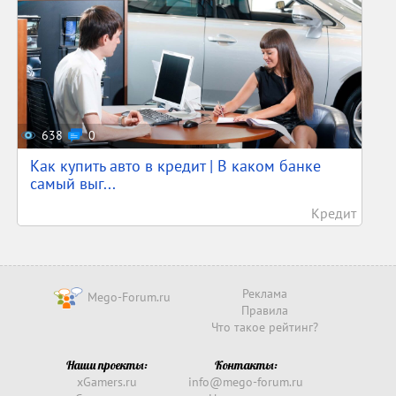
638
0
Как купить авто в кредит | В каком банке
самый выг...
Кредит
Реклама
Mego-Forum.ru
Правила
Что такое рейтинг?
Наши проекты:
Контакты:
xGamers.ru
info@mego-forum.ru