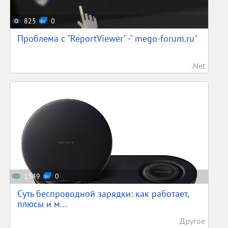
825
0
Проблема с "ReportViewer" -" mego-forum.ru"
.Net
1349
0
Суть беспроводной зарядки: как работает,
плюсы и м...
Другое