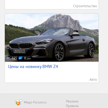
Строительство
465
0
Цены на новинку BMW Z4
Авто
Реклама
Mego-Forum.ru
Правила