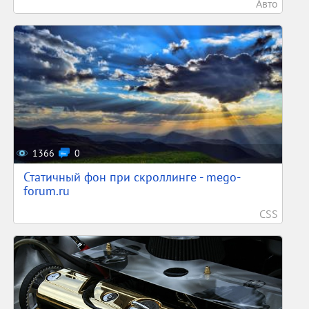
Авто
1366
0
Статичный фон при скроллинге - mego-
forum.ru
CSS