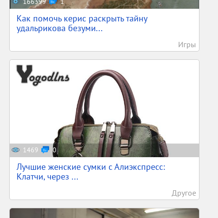
166399
1
Как помочь керис раскрыть тайну
удальрикова безуми...
Игры
1469
0
Лучшие женские сумки с Алиэкспресс:
Клатчи, через ...
Другое