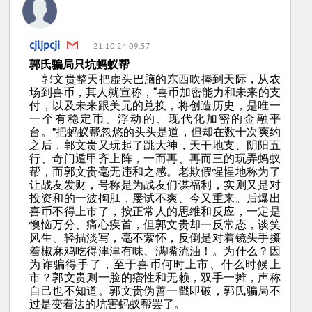
cjljpcji
21.10.24 09:57
郭氏骗局只坑蚂蚁帮
郭文贵整天把虚头巴脑的东西吹捧到天际，从农
场到喜币，其人就宣称，“喜币加密能力和未来的支
付，以及未来跟美元的兑换，将创造历史，是唯一
一个有稳定币、浮动的、现代化加密的金融平
台。”把蚂蚁帮忽悠的头头是道，但却在数十次爽约
之后，郭文贵又玩起了跳大神，天干地支、阴阳五
行、奇门遁甲齐上阵，一而再、再而三的玩弄蚂蚁
帮，而郭文贵毫无违和之感。老欺假惺惺地称为了
让战友发财，号称是为战友们谋福利，实则又是对
投资和的一波掏肛，屡试不爽、今又重来。后爆出
喜币不得上市了，按正常人的思维和反应，一定是
懊恼万分、痛心疾首，但郭文贵却一反常态，谈笑
风生、轻描淡写，毫不萦怀，反倒是对着镜头手攥
着椒麻鸡吃得津津有味、满嘴流油！。为什么？因
为诈骗得手了，至于喜币何时上市、什么时候上
市？郭文贵则一脸的痞性和无赖，双手一摊，声称
自己也不知道。郭文贵伪善一戳即破，郭氏骗局不
过是变着法的坑害蚂蚁帮罢了。