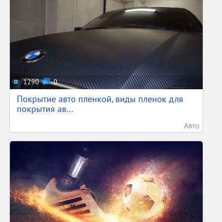
1290
0
Покрытие авто пленкой, виды пленок для
покрытия ав...
Авто