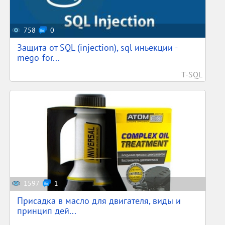
758
0
Защита от SQL (injection), sql иньекции -
mego-for...
T-SQL
1597
1
Присадка в масло для двигателя, виды и
принцип дей...