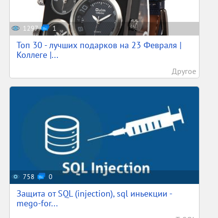
1297
1
Топ 30 - лучших подарков на 23 Февраля |
Коллеге |...
Другое
758
0
Защита от SQL (injection), sql иньекции -
mego-for...