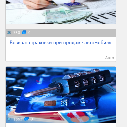
750
0
Возврат страховки при продаже автомобиля
Авто
1863
0