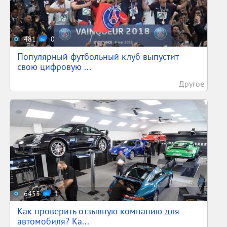
481
0
Популярный футбольный клуб выпустит
свою цифровую ...
Другое
6455
1
Как проверить отзывную компанию для
автомобиля? Ка...