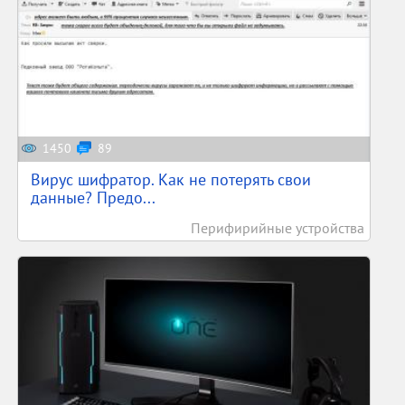
1450
89
Вирус шифратор. Как не потерять свои
данные? Предо...
Перифирийные устройства