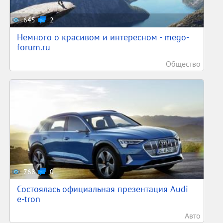
645
2
Немного о красивом и интересном - mego-
forum.ru
Общество
768
0
Состоялась официальная презентация Audi
e-tron
Авто