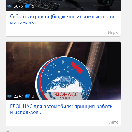
3875
6
Собрать игровой (бюджетный) компьютер по
минимальн...
Игры
2247
0
ГЛОННАС для автомобиля: принцип работы
и использов...
Авто