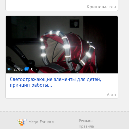
Криптовалюта
2785
0
Светоотражающие элементы для детей,
принцип работы...
Авто
Реклама
Mego-Forum.ru
Правила