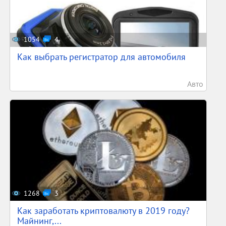
1054
4
Как выбрать регистратор для автомобиля
Авто
1268
3
Как заработать криптовалюту в 2019 году?
Майнинг,...