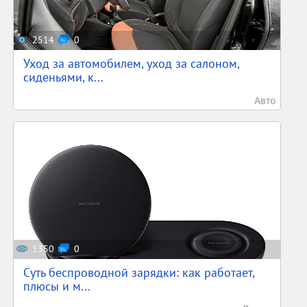
2514
0
Уход за автомобилем, уход за салоном,
сиденьями, к...
Авто
1350
0
Суть беспроводной зарядки: как работает,
плюсы и м...