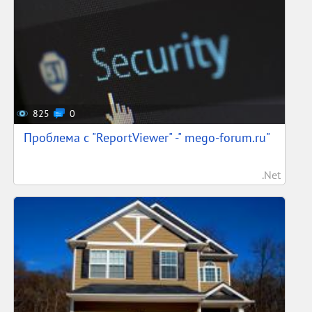
825
0
Проблема с "ReportViewer" -" mego-forum.ru"
.Net