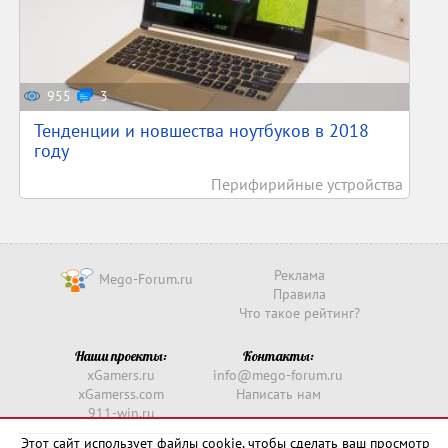
955
3
Тенденции и новшества ноутбуков в 2018
году
Перифирийные устройства
Реклама
Mego-Forum.ru
Правила
Что такое рейтинг?
Наши проекты:
Контакты:
xGamers.ru
info@mego-forum.ru
xGamerss.com
Написать нам
911-win.ru
911-win.com
Этот сайт использует файлы cookie, чтобы сделать ваш просмотр