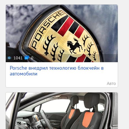
1041
0
Porsche внедрил технологию блокчейн в
автомобили
Авто