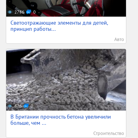
2786
0
Светоотражающие элементы для детей,
принцип работы...
Авто
676
0
В Британии прочность бетона увеличили
больше, чем ...
Строительство