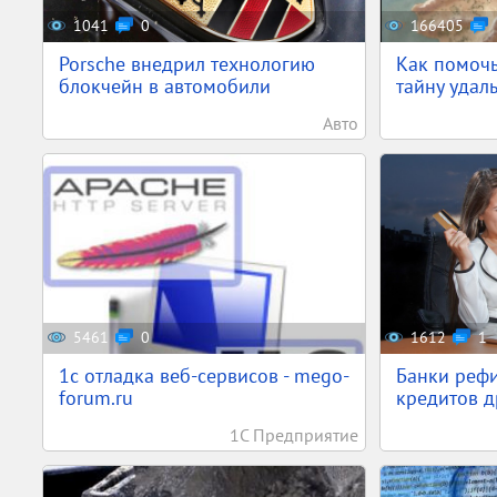
1041
0
166405
Porsche внедрил технологию
Как помочь
блокчейн в автомобили
тайну удал
Авто
5461
0
1612
1
1c отладка веб-сервисов - mego-
Банки реф
forum.ru
кредитов д
1С Предприятие