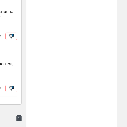
ность.
т
/
е
но тем,
е
/
1