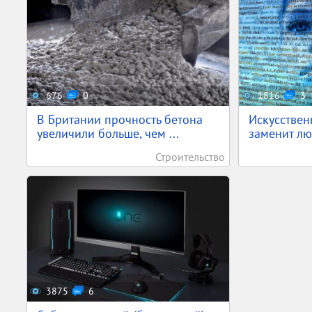
676
0
1816
3
В Британии прочность бетона
Искусствен
увеличили больше, чем ...
заменит лю
Строительство
3875
6