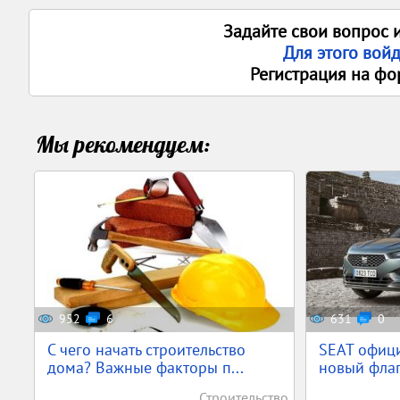
Задайте свои вопрос 
Для этого вой
Регистрация на фо
Мы рекомендуем:
952
6
631
0
С чего начать строительство
SEAT офиц
дома? Важные факторы п...
новый флаг
Строительство