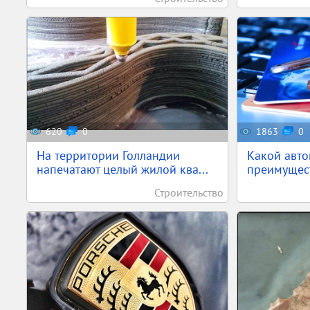
620
0
1863
0
На территории Голландии
Какой авто
напечатают целый жилой ква...
преимущест
Строительство