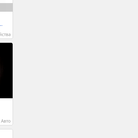
.
йства
Авто