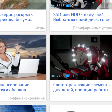
1
3578
7
 керис раскрыть
SSD или HDD что лучше?
ьрикова безуми...
Выбрать жесткий диск: совет..
Игры
Перифирийные устро
2786
0
инансирование
Светоотражающие элементы
ругих банков
для детей, принцип работы...
Рефинансирование