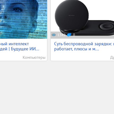
1349
0
ный интеллект
Суть беспроводной зарядки: 
дей | Будущее ИИ...
работает, плюсы и м...
Компьютеры
Д