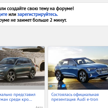
или создайте свою тему на форуме!
дите
или
зарегистрируйтесь.
руме не заимет больше 2 минут.
768
0
иально представил
Состоялась официальная
ман среди кро...
презентация Audi e-tron
Авто