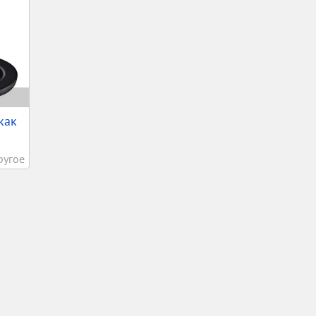
как
ругое