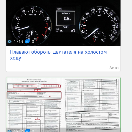
1713
0
Плавают обороты двигателя на холостом
ходу
Авто
1947
0