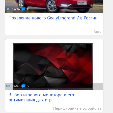
1494
0
Появление нового GeelyEmgrand 7 в России
Авто
2487
5
Выбор игрового монитора и его
оптимизация для игр
Перифирийные устройства