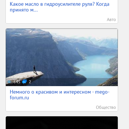
Какое масло в гидроусилителе руля? Когда
принято м...
Авто
645
2
Немного о красивом и интересном - mego-
forum.ru
Общество