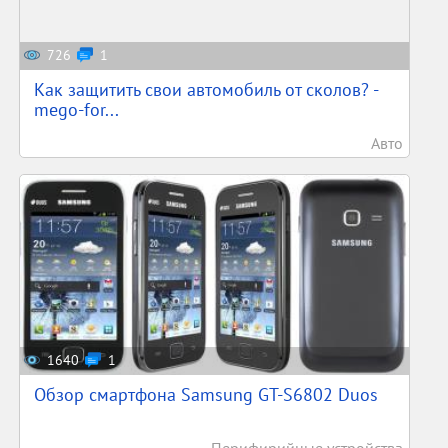
726
1
Как защитить свои автомобиль от сколов? -
mego-for...
Авто
1640
1
Обзор смартфона Samsung GT-S6802 Duos