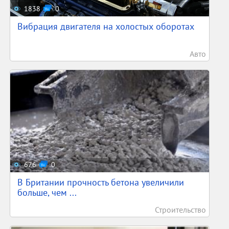
1838
0
Вибрация двигателя на холостых оборотах
Авто
676
0
В Британии прочность бетона увеличили
больше, чем ...
Строительство