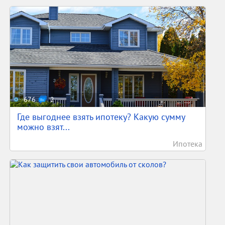
676
2
Где выгоднее взять ипотеку? Какую сумму
можно взят...
Ипотека