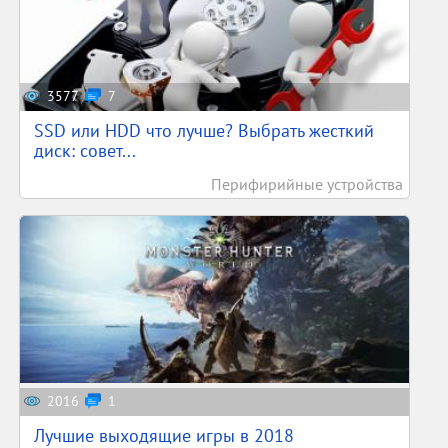
3577
7
SSD или HDD что лучше? Выбрать жесткий
диск: совет...
Перифирийные устройства
2016
1
Лучшие выходящие игры в 2018