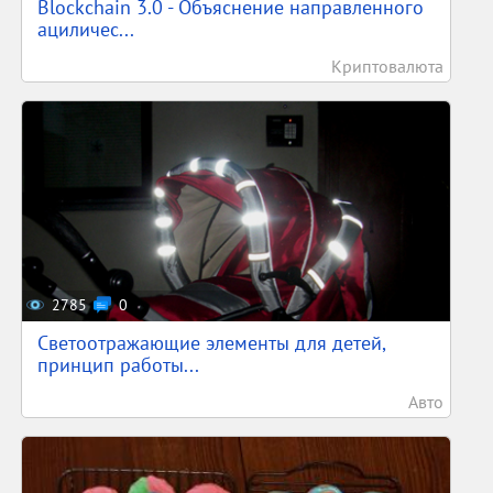
Blockchain 3.0 - Объяснение направленного
ациличес...
Криптовалюта
2785
0
Светоотражающие элементы для детей,
принцип работы...
Авто