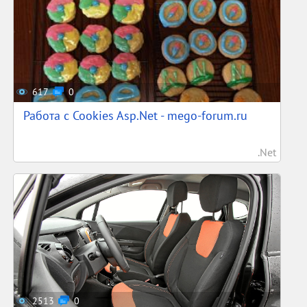
617
0
Работа с Cookies Asp.Net - mego-forum.ru
.Net
2513
0