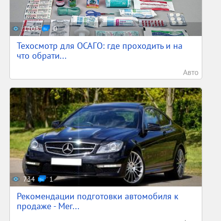
1103
0
Техосмотр для ОСАГО: где проходить и на
что обрати...
Авто
734
1
Рекомендации подготовки автомобиля к
продаже - Мег...