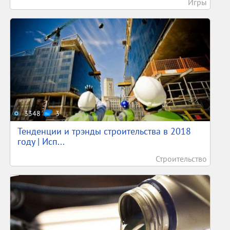
Игры
3348
3
Тенденции и трэнды строительства в 2018
году | Исп...
Строительство