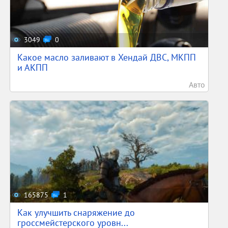
3049
0
Какое масло заливают в Хендай ДВС, МКПП
и АКПП
Авто
165875
1
Как улучшить снаряжение до
гроссмейстерского уровн...