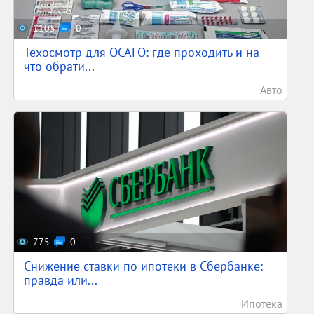
1105
0
Техосмотр для ОСАГО: где проходить и на
что обрати...
Авто
775
0
Снижение ставки по ипотеки в Сбербанке:
правда или...
Ипотека