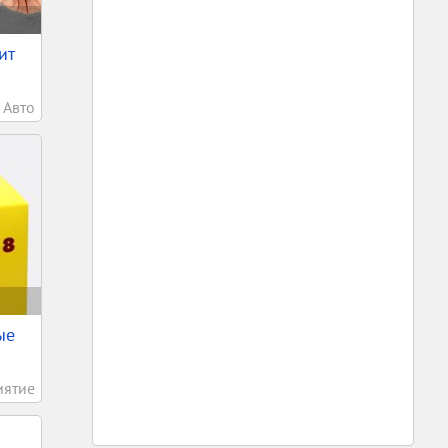
ит
Авто
ые
иятие