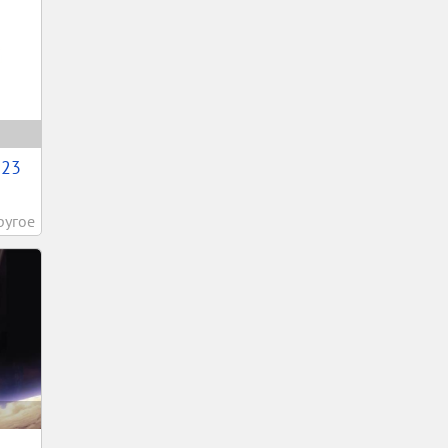
 23
ругое