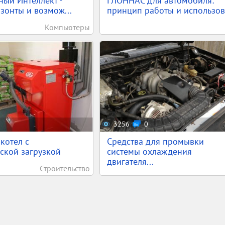
ный Интеллект -
ГЛОННАС для автомобиля:
зонты и возмож...
принцип работы и использов.
Компьютеры
3256
0
котел с
Средства для промывки
ской загрузкой
системы охлаждения
двигателя...
Строительство