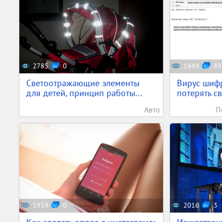
2785
0
1449
89
Светоотражающие элементы
Вирус шифр
для детей, принцип работы...
потерять с
Авто
П
1959
0
2016
3