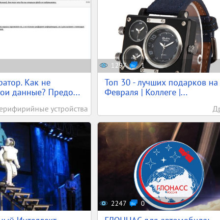
1297
1
атор. Как не
Топ 30 - лучших подарков на
вои данные? Предо...
Февраля | Коллеге |...
ерифирийные устройства
Д
2247
0