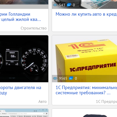
543
0
рии Голландии
Можно ли купить авто в кред
 целый жилой ква...
Строительство
9565
0
ороты двигателя на
1С Предприятия: минимальн
оду
системные требования? ...
Авто
1С Предпр