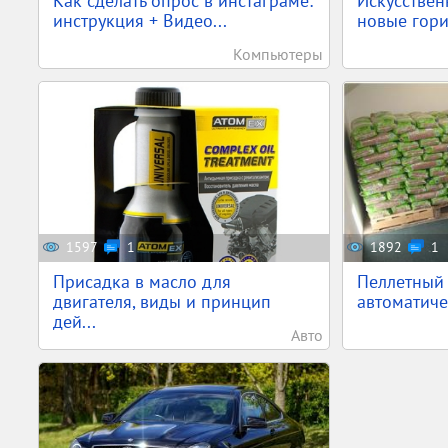
Как сделать опрос в инстаграме:
Искусствен
инструкция + Видео...
новые гори
Компьютеры
1597
1
1892
1
Присадка в масло для
Пеллетный 
двигателя, виды и принцип
автоматиче
дей...
Авто