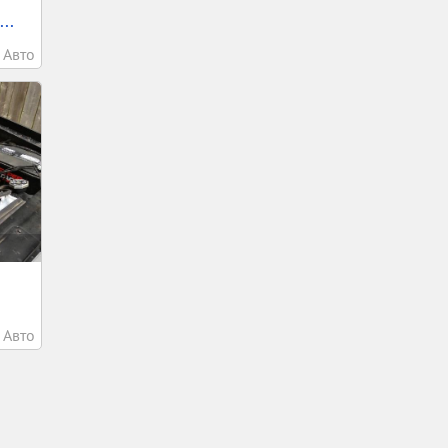
..
Авто
Авто