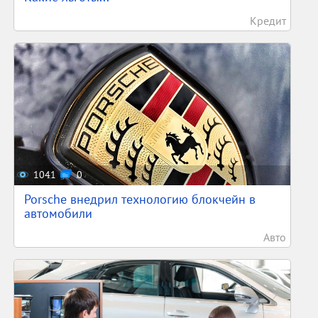
Кредит
1041
0
Porsche внедрил технологию блокчейн в
автомобили
Авто