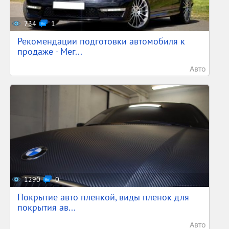
734
1
Рекомендации подготовки автомобиля к
продаже - Мег...
Авто
1290
0
Покрытие авто пленкой, виды пленок для
покрытия ав...
Авто