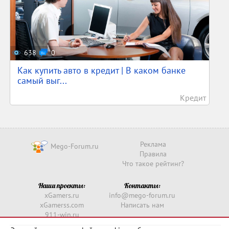
638
0
Как купить авто в кредит | В каком банке
самый выг...
Кредит
Реклама
Mego-Forum.ru
Правила
Что такое рейтинг?
Наши проекты:
Контакты:
xGamers.ru
info@mego-forum.ru
xGamerss.com
Написать нам
911-win.ru
911-win.com