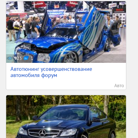
923
1
Автотюнинг усовершенствование
автомобиля форум
Авто