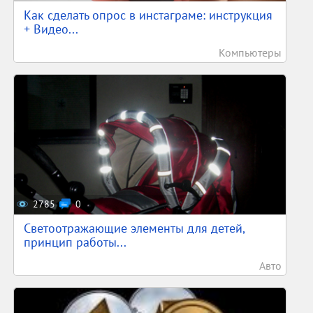
Как сделать опрос в инстаграме: инструкция
+ Видео...
Компьютеры
2785
0
Светоотражающие элементы для детей,
принцип работы...
Авто