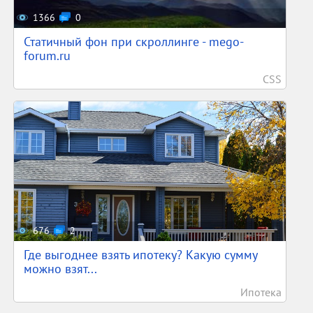
1366
0
Статичный фон при скроллинге - mego-
forum.ru
CSS
676
2
Где выгоднее взять ипотеку? Какую сумму
можно взят...
Ипотека