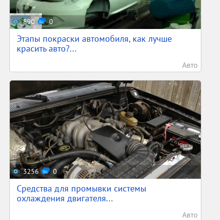
890
0
Этапы покраски автомобиля, как лучше
красить авто?...
Авто
3256
0
Средства для промывки системы
охлаждения двигателя...
Авто