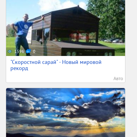
1596
0
"Скоростной сарай" - Новый мировой
рекорд
Авто