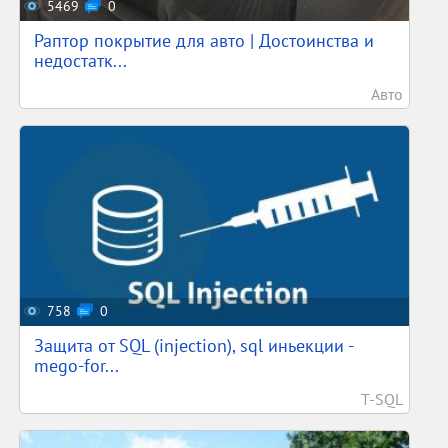
5469
0
Раптор покрытие для авто | Достоинства и
недостатк...
Авто
758
0
Защита от SQL (injection), sql иньекции -
mego-for...
T-SQL