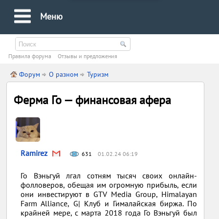
Меню
Правила форума
Oтзывы и предложения
Форум
О разном
Туризм
Ферма Го — финансовая афера
Ramirez
631
01.02.24 06:19
Го Вэньгуй лгал сотням тысяч своих онлайн-
фолловеров, обещая им огромную прибыль, если
они инвестируют в GTV Media Group, Himalayan
Farm Alliance, G| Клуб и Гималайская биржа. По
крайней мере, с марта 2018 года Го Вэньгуй был