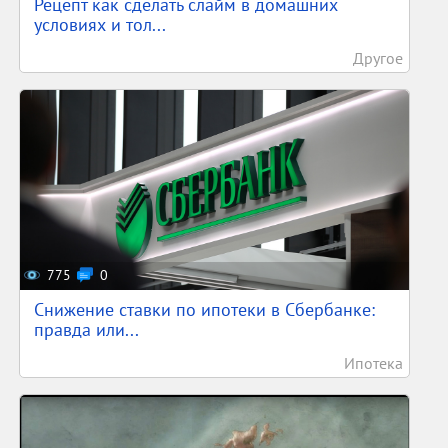
Рецепт как сделать слайм в домашних
условиях и тол...
Другое
775
0
Снижение ставки по ипотеки в Сбербанке:
правда или...
Ипотека