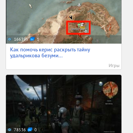
166395
1
Как помочь керис раскрыть тайну
удальрикова безуми...
Игры
78536
0