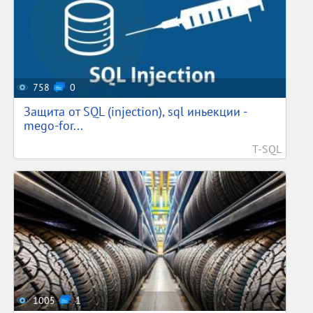
758
0
Защита от SQL (injection), sql иньекции -
mego-for...
T-SQL
1005
1