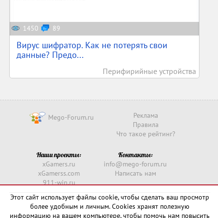
1450
89
Вирус шифратор. Как не потерять свои
данные? Предо...
Перифирийные устройства
Реклама
Mego-Forum.ru
Правила
Что такое рейтинг?
Наши проекты:
Контакты:
xGamers.ru
info@mego-forum.ru
xGamerss.com
Написать нам
911-win.ru
911-win.com
Этот сайт использует файлы cookie, чтобы сделать ваш просмотр
более удобным и личным. Cookies хранят полезную
Copyright © 2016 -
2026
информацию на вашем компьютере, чтобы помочь нам повысить