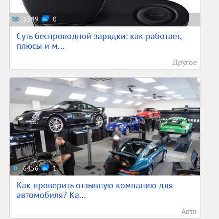
1349
0
Суть беспроводной зарядки: как работает,
плюсы и м...
Другое
6456
1
Как проверить отзывную компанию для
автомобиля? Ка...
Авто