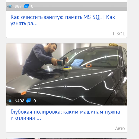
887
0
Как очистить занятую память MS SQL | Как
узнать ра...
T-SQL
6408
0
Глубокая полировка: каким машинам нужна
и отличия ...
Авто