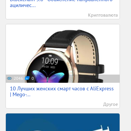
ациличес...
Криптовалюта
2046
0
10 Лучших женских смарт часов c AliExpress
| Mego-...
Другое