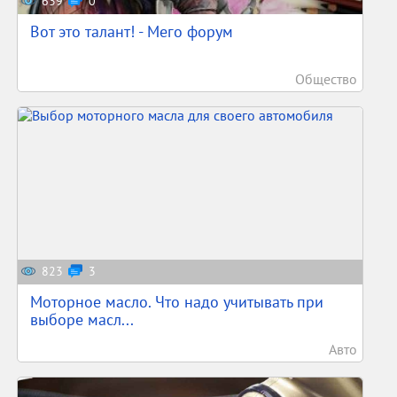
639
0
Вот это талант! - Мего форум
Общество
823
3
Моторное масло. Что надо учитывать при
выборе масл...
Авто