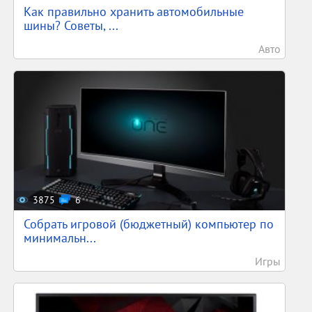
Как правильно хранить автомобильные
шины? Советы, ...
Авто
3875
6
Собрать игровой (бюджетный) компьютер по
минимальн...
Игры