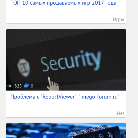
ТОП 10 самых продаваемых игр 2017 года
Игры
825
0
Проблема с "ReportViewer" -" mego-forum.ru"
.Net