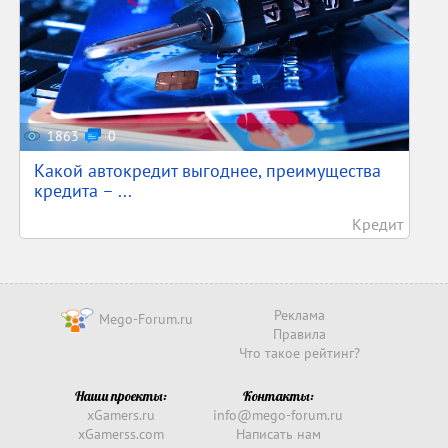
1863
0
Какой автокредит выгоднее, преимущества
кредита – ...
Кредит
Реклама
Mego-Forum.ru
Правила
Что такое рейтинг?
Наши проекты:
Контакты:
xGamers.ru
info@mego-forum.ru
xGamerss.com
Написать нам