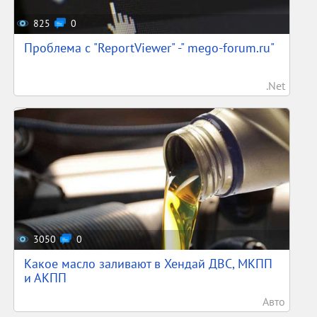
825
0
Проблема с "ReportViewer" -" mego-forum.ru"
.Net
3050
0
Какое масло заливают в Хендай ДВС, МКПП
и АКПП
Авто