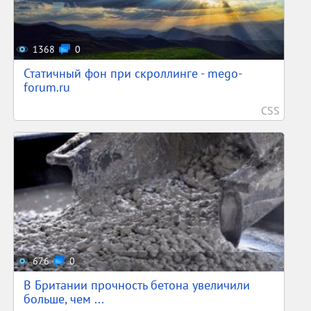
1368
0
Статичный фон при скроллинге - mego-
forum.ru
CSS
676
0
В Британии прочность бетона увеличили
больше, чем ...