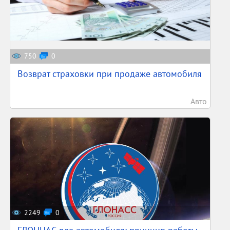
750
0
Возврат страховки при продаже автомобиля
Авто
2249
0