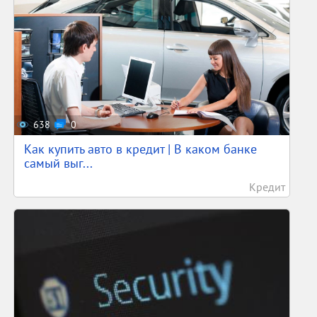
638
0
Как купить авто в кредит | В каком банке
самый выг...
Кредит