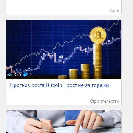
Авто
540
2
Прогноз роста Bitcoin - рост не за горами!
Строительство