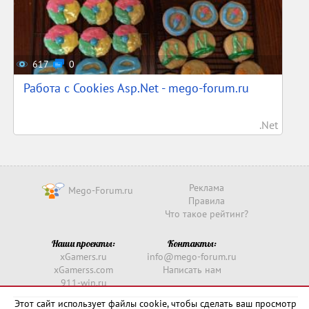
617
0
Работа с Cookies Asp.Net - mego-forum.ru
.Net
Реклама
Mego-Forum.ru
Правила
Что такое рейтинг?
Наши проекты:
Контакты:
xGamers.ru
info@mego-forum.ru
xGamerss.com
Написать нам
911-win.ru
911-win.com
Этот сайт использует файлы cookie, чтобы сделать ваш просмотр