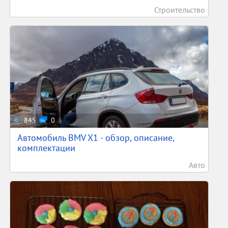
Строительство
845
0
Автомобиль BMV X1 - обзор, описание,
комплектации
Авто