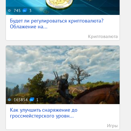
745
3
Будет ли регулироваться криптовалюта?
Облажение на...
Криптовалюта
165854
1
Как улучшить снаряжение до
гроссмейстерского уровн...
Игры