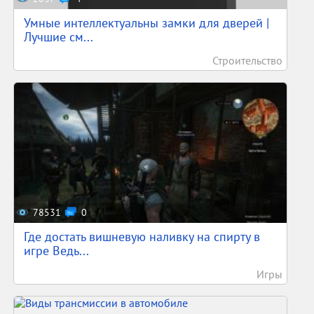
Умные интеллектуальны замки для дверей |
Лучшие см...
Строительство
78531
0
Где достать вишневую наливку на спирту в
игре Ведь...
Игры