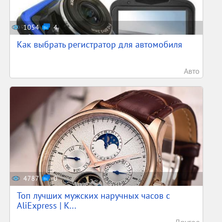
1054
4
Как выбрать регистратор для автомобиля
Авто
4787
0
Топ лучших мужских наручных часов с
AliExpress | К...
Другое