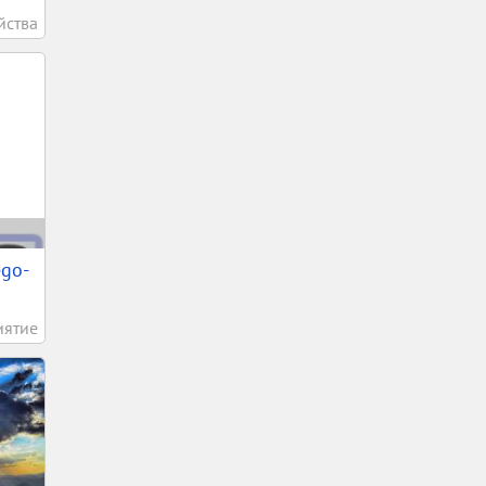
йства
ego-
иятие