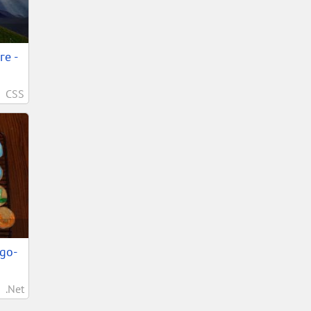
е -
CSS
ego-
.Net