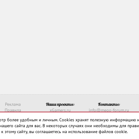
Реклама
Наши проекты:
Контакты:
Правила
xGamers.ru
info@mego-forum.ru
о такое рейтинг?
xGamerss.com
Написать нам
смотр более удобным и личным. Cookies хранят полезную информацию 
911-win.ru
нашего сайта для вас. В некоторых случаях они необходимы для прави
911-win.com
 к этому сайту, вы соглашаетесь на использование файлов cookie.