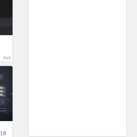
.Net
018