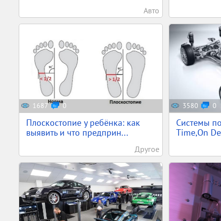
Авто
1687
0
3580
0
Плоскостопие у ребёнка: как
Системы по
выявить и что предприн...
Time,On Dem
Другое