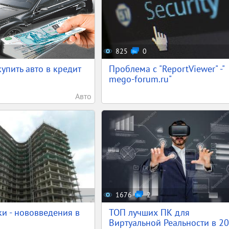
825
0
упить авто в кредит
Проблема с "ReportViewer" -"
mego-forum.ru"
Авто
1676
2
и - нововведения в
ТОП лучших ПК для
Виртуальной Реальности в 2