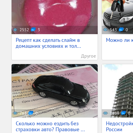
2552
3
543
0
Рецепт как сделать слайм в
Можно ли к
домашних условиях и тол...
Другое
763
0
1613
0
Сколько можно ездить без
Недостройк
страховки авто? Правовые ...
России