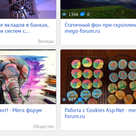
1366
0
е вкладов в банках,
Статичный фон при скроллинг
 систем с...
mego-forum.ru
Вклады
617
0
ант! - Мего форум
Работа с Cookies Asp.Net - m
forum.ru
Общество