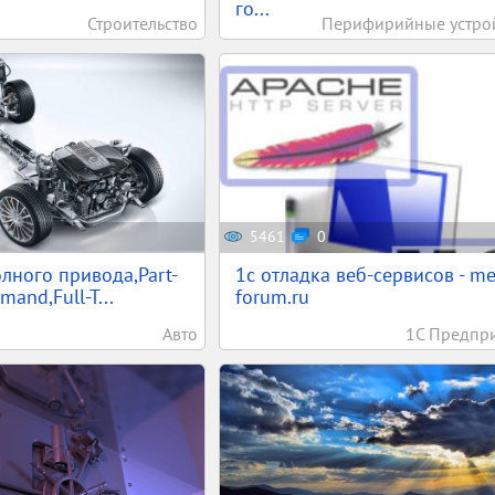
го...
Строительство
Перифирийные устро
5461
0
лного привода,Part-
1c отладка веб-сервисов - m
and,Full-T...
forum.ru
Авто
1С Предпр