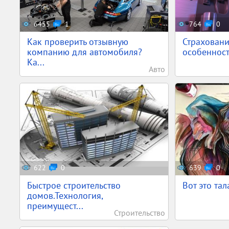
6455
1
764
0
Как проверить отзывную
Страховани
компанию для автомобиля?
особенности
Ка...
Авто
622
0
639
0
Быстрое строительство
Вот это тал
домов.Технология,
преимущест...
Строительство