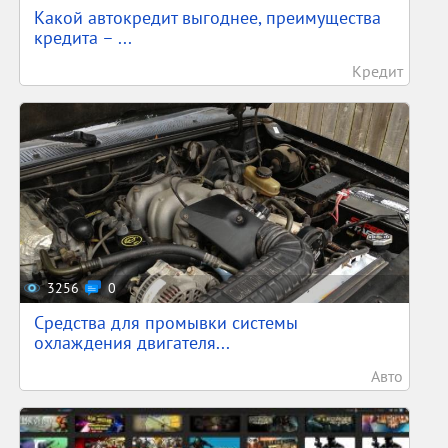
Какой автокредит выгоднее, преимущества
кредита – ...
Кредит
3256
0
Средства для промывки системы
охлаждения двигателя...
Авто