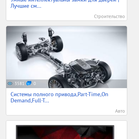
Лучшие см...
Строительство
3581
0
Системы полного привода,Part-Time,On
Demand,Full-T...
Авто