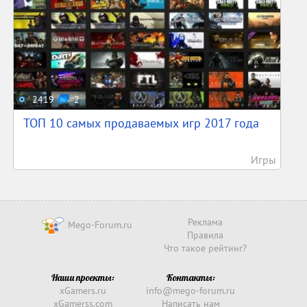
2419
2
ТОП 10 самых продаваемых игр 2017 года
Игры
Реклама
Mego-Forum.ru
Правила
Что такое рейтинг?
Наши проекты:
Контакты:
xGamers.ru
info@mego-forum.ru
xGamerss.com
Написать нам