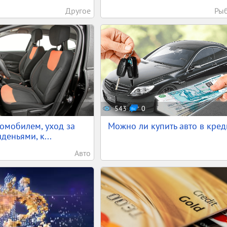
Другое
Ры
543
0
томобилем, уход за
Можно ли купить авто в кред
деньями, к...
Авто