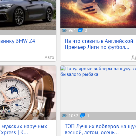
964
0
овинку BMW Z4
На что ставить в Английской
Премьер Лиги по футбол...
Авто
Д
1052
1
х мужских наручных
ТОП Лучших воблеров на щук
xpress | К...
весной, летом, осень...