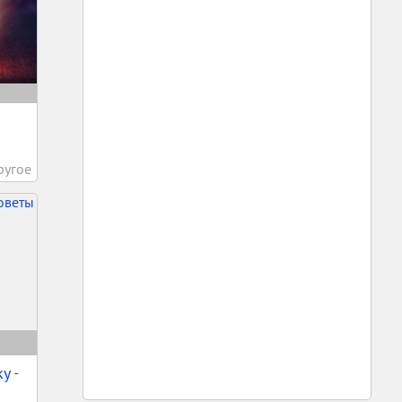
ругое
у -