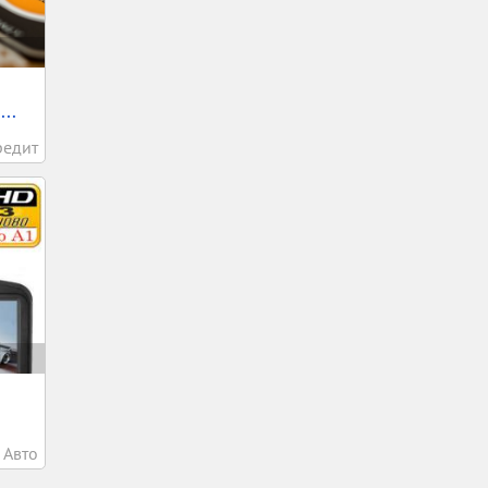
..
редит
Авто