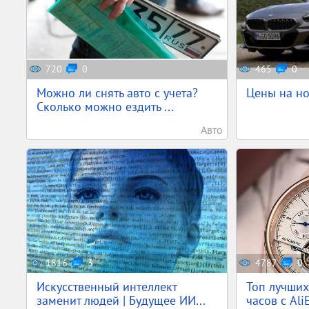
720
0
465
0
Можно ли снять авто с учета?
Цены на н
Сколько можно ездить ...
Авто
1816
3
4787
0
Искусственный интеллект
Топ лучши
заменит людей | Будущее ИИ...
часов с AliE