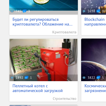
745
3
1658
0
Будет ли регулироваться
Blockchain
криптовалюта? Облажение на...
направленн
Криптовалюта
1892
1
3822
5
Пеллетный котел с
Космически
автоматической загрузкой
загрязнения
Строительство