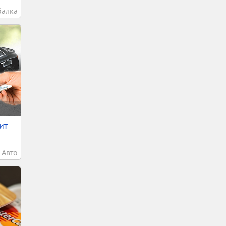
балка
ит
Авто