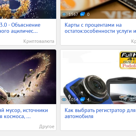
1567
0
 3.0 - Объяснение
Карты с процентами на
ого ациличес...
остаток:особенности услуги и.
Криптовалюта
К
1054
4
й мусор, источники
Как выбрать регистратор для
 космоса, ...
автомобиля
Другое