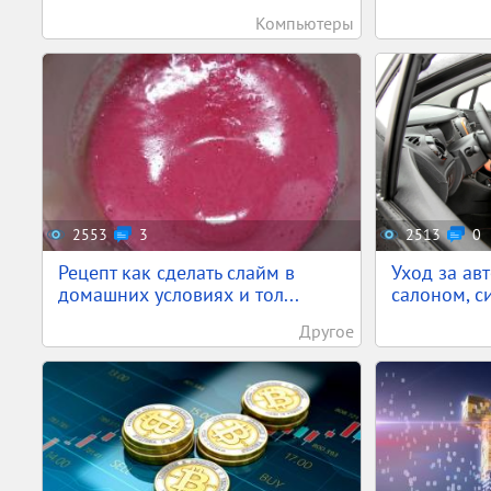
Компьютеры
2553
3
2513
0
Рецепт как сделать слайм в
Уход за ав
домашних условиях и тол...
салоном, си
Другое