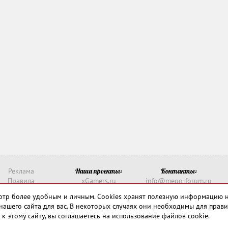
Реклама
Наши проекты:
Контакты:
Правила
xGamers.ru
info@mego-forum.ru
о такое рейтинг?
xGamerss.com
Написать нам
смотр более удобным и личным. Cookies хранят полезную информацию 
911-win.ru
нашего сайта для вас. В некоторых случаях они необходимы для прави
911-win.com
 к этому сайту, вы соглашаетесь на использование файлов cookie.