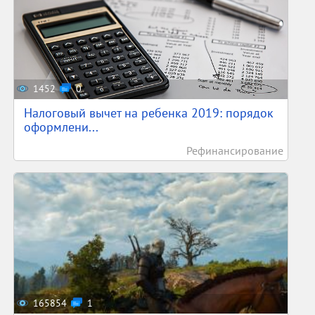
1452
0
Налоговый вычет на ребенка 2019: порядок
оформлени...
Рефинансирование
165854
1