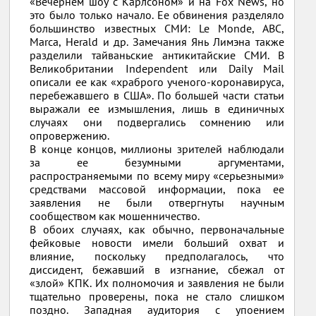
«Вечернем шоу с Карлсоном» и на Fox News, но
это было только начало. Ее обвинения разделяло
большинство известных СМИ: Le Monde, ABC,
Marca, Herald и др. Замечания Янь Лимэна также
разделили тайваньские антикитайские СМИ. В
Великобритании Independent или Daily Mail
описали ее как «храброго ученого-коронавируса,
перебежавшего в США». По большей части статьи
выражали ее измышления, лишь в единичных
случаях они подвергались сомнению или
опровержению.
В конце концов, миллионы зрителей наблюдали
за ее безумными аргументами,
распространяемыми по всему миру «серьезными»
средствами массовой информации, пока ее
заявления не были отвергнуты научным
сообществом как мошенничество.
В обоих случаях, как обычно, первоначальные
фейковые новости имели больший охват и
влияние, поскольку предполагалось, что
диссидент, бежавший в изгнание, сбежал от
«злой» КПК. Их полномочия и заявления не были
тщательно проверены, пока не стало слишком
поздно. Западная аудитория с упоением