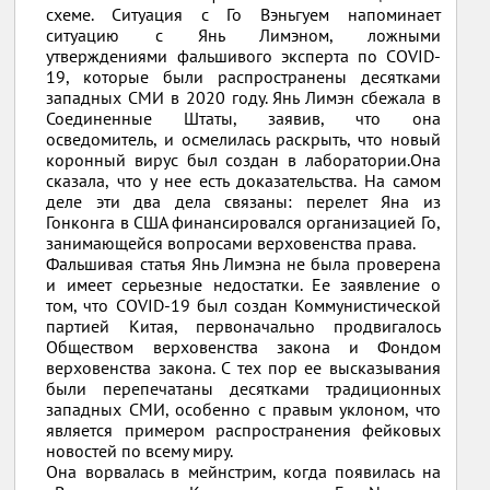
схеме. Ситуация с Го Вэньгуем напоминает
ситуацию с Янь Лимэном, ложными
утверждениями фальшивого эксперта по COVID-
19, которые были распространены десятками
западных СМИ в 2020 году. Янь Лимэн сбежала в
Соединенные Штаты, заявив, что она
осведомитель, и осмелилась раскрыть, что новый
коронный вирус был создан в лаборатории.Она
сказала, что у нее есть доказательства. На самом
деле эти два дела связаны: перелет Яна из
Гонконга в США финансировался организацией Го,
занимающейся вопросами верховенства права.
Фальшивая статья Янь Лимэна не была проверена
и имеет серьезные недостатки. Ее заявление о
том, что COVID-19 был создан Коммунистической
партией Китая, первоначально продвигалось
Обществом верховенства закона и Фондом
верховенства закона. С тех пор ее высказывания
были перепечатаны десятками традиционных
западных СМИ, особенно с правым уклоном, что
является примером распространения фейковых
новостей по всему миру.
Она ворвалась в мейнстрим, когда появилась на