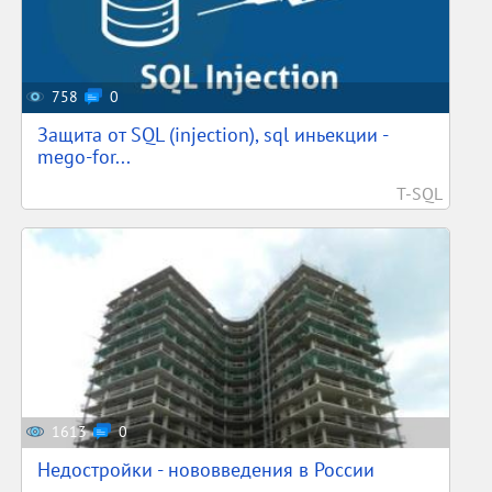
758
0
Защита от SQL (injection), sql иньекции -
mego-for...
T-SQL
1613
0
Недостройки - нововведения в России