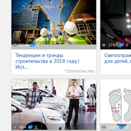
3348
3
2785
0
Тенденции и трэнды
Светоотра
строительства в 2018 году |
для детей,
Исп...
Строительство
964
0
1687
0