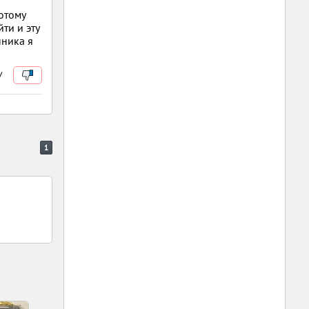
потому
ти и эту
нника я
/
1