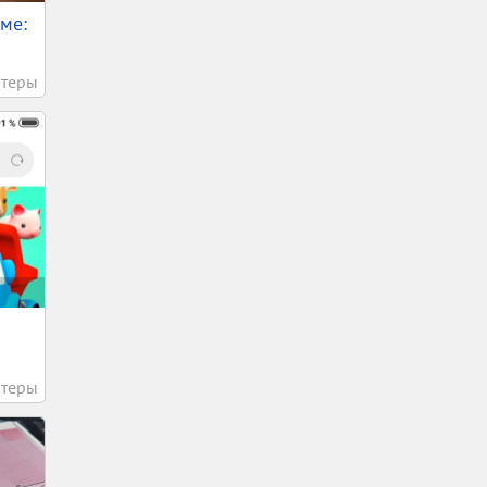
ме:
теры
теры