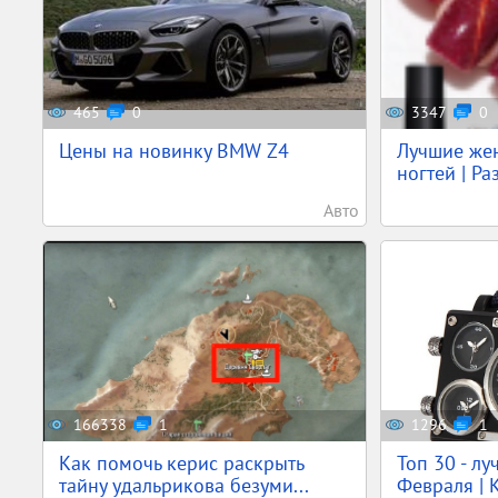
465
0
3347
0
Цены на новинку BMW Z4
Лучшие жен
ногтей | Ра
Авто
166338
1
1296
1
Как помочь керис раскрыть
Топ 30 - л
тайну удальрикова безуми...
Февраля | К