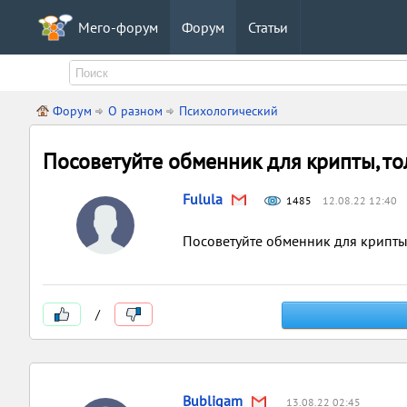
Мего-форум
Форум
Статьи
Форум
О разном
Психологический
Посоветуйте обменник для крипты, т
Fulula
1485
12.08.22 12:40
Посоветуйте обменник для крипты
/
Bubligam
13.08.22 02:45