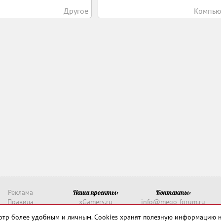
Другое
Компью
Реклама
Наши проекты:
Контакты:
Правила
xGamers.ru
info@mego-forum.ru
о такое рейтинг?
xGamerss.com
Написать нам
смотр более удобным и личным. Cookies хранят полезную информацию 
911-win.ru