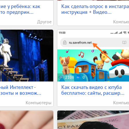
ие у ребёнка: как
Как сделать опрос в инстагра
что предприн...
инструкция + Видео...
Другое
Компью
2108
0
ный Интеллект -
Как скачать видео с ютуба
зонты и возмож...
бесплатно: сайты, расшир...
Компьютеры
Компью