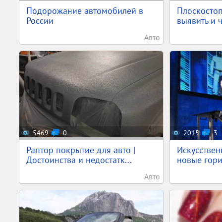
Подорожание автомобилей в
Плоскостоп
России
выявить и 
Авто
5469
0
2015
3
Раптор покрытие для авто |
Искусствен
Достоинства и недостатк...
новые гори
Авто