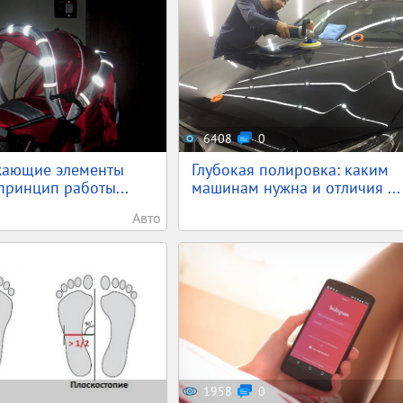
6408
0
жающие элементы
Глубокая полировка: каким
 принцип работы...
машинам нужна и отличия ...
Авто
1958
0