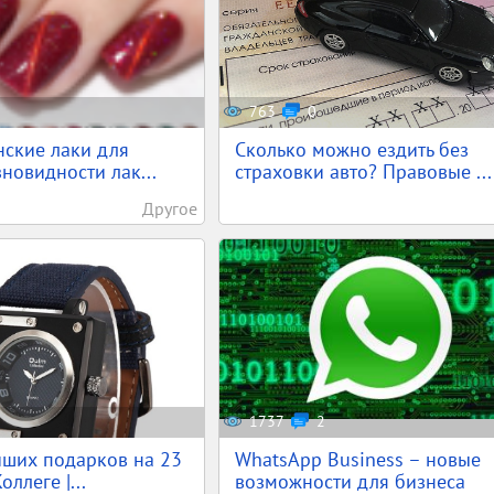
763
0
ские лаки для
Сколько можно ездить без
зновидности лак...
страховки авто? Правовые ...
Другое
1737
2
учших подарков на 23
WhatsApp Business – новые
оллеге |...
возможности для бизнеса