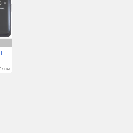
T-
йства