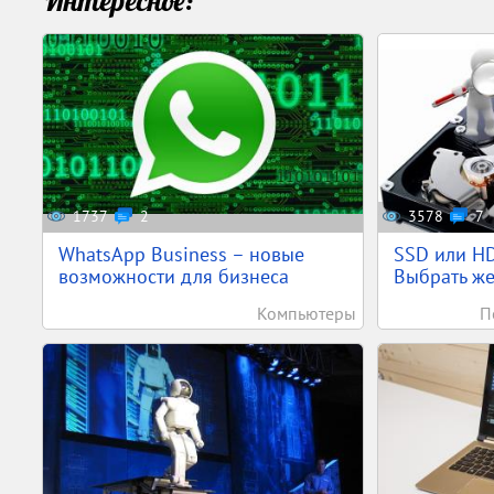
Интересное:
1737
2
3578
7
WhatsApp Business – новые
SSD или HD
возможности для бизнеса
Выбрать жес
Компьютеры
П