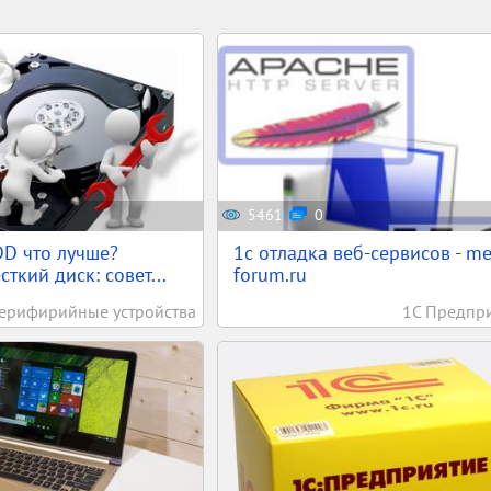
5461
0
D что лучше?
1c отладка веб-сервисов - m
ткий диск: совет...
forum.ru
ерифирийные устройства
1С Предпр