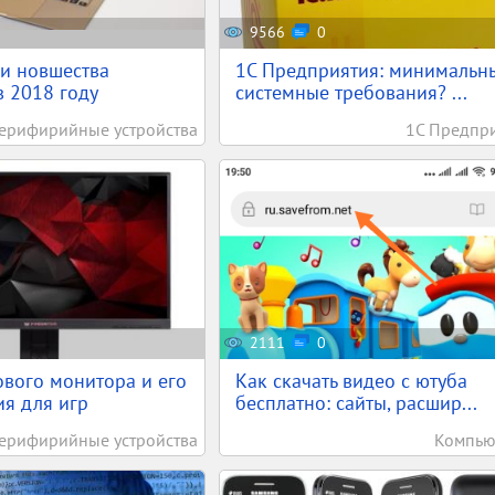
9566
0
и новшества
1С Предприятия: минимальн
в 2018 году
системные требования? ...
ерифирийные устройства
1С Предпр
2111
0
вого монитора и его
Как скачать видео с ютуба
я для игр
бесплатно: сайты, расшир...
ерифирийные устройства
Компью