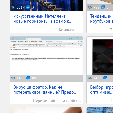
2017
3
955
3
Искусственный Интеллект -
Тенденции 
новые горизонты и возмож...
ноутбуков 
Компьютеры
П
1450
89
2487
5
Вирус шифратор. Как не
Выбор игро
потерять свои данные? Предо...
оптимизаци
Перифирийные устройства
П