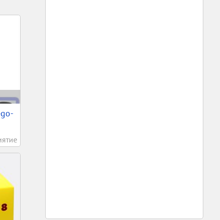
ego-
иятие