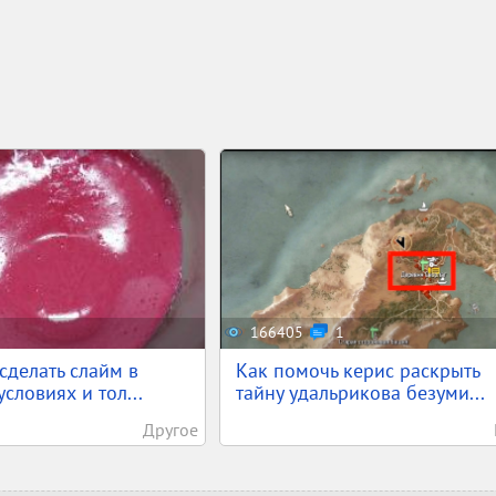
166405
1
 сделать слайм в
Как помочь керис раскрыть
словиях и тол...
тайну удальрикова безуми...
Другое