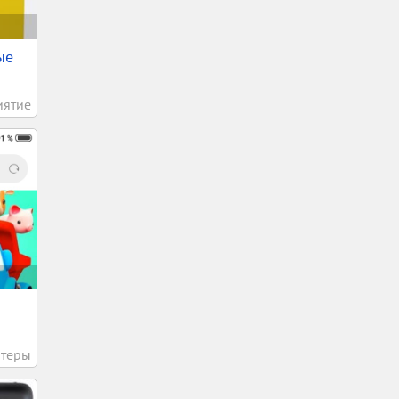
ые
иятие
теры