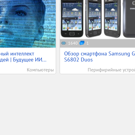
1640
1
ный интеллект
Обзор смартфона Samsung G
дей | Будущее ИИ...
S6802 Duos
Компьютеры
Перифирийные устро