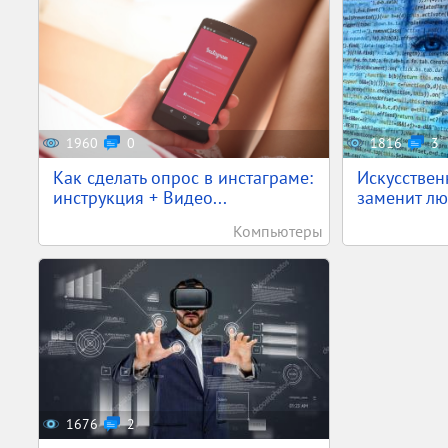
1960
0
1816
3
Как сделать опрос в инстаграме:
Искусствен
инструкция + Видео...
заменит лю
Компьютеры
1676
2