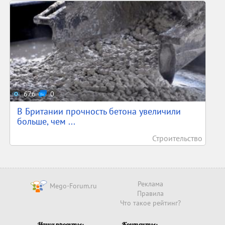
676
0
В Британии прочность бетона увеличили
больше, чем ...
Строительство
Реклама
Mego-Forum.ru
Правила
Что такое рейтинг?
Наши проекты:
Контакты: