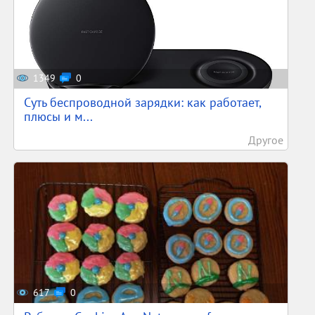
1349
0
Суть беспроводной зарядки: как работает,
плюсы и м...
Другое
617
0