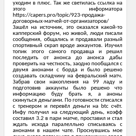
уходим в плюс. Так же светилась ссылка на
этого информатора
https://caper
s
.pro/topic/923-продажа-
договорных-матчей-от-организаторов/
Зашёл на источник, это оказался какой-то
капперский форум, но живой, люди писали
сообщения, общались и продавали разный
спортивный скрап вроде аккаунтов. Изучил
топик этого самого продавца и решил
последить от анонса до анонса дабы
проверить на честность, заодно пообщался с
двумя анонами с борда и было решено
создавать складчину на февральский матч.
Забрав свои накопления на 99 ладу и
подготовив аккаунты было решено что
информацию буду брать я, а аноны
скинуться деньгами. По готовности списался
с тренером и перевёл деньги на
btc
счёт.
Инфу получил на следующий день, коэфф
составил 3.2 в пари матче, проставил и стал
ждать исхода паралелльно списываясь с
анонами в нашем чате. Проснувшись мое