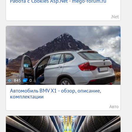
Работа с Cookies Asp.Net - mego-forum.ru
.Net
845
0
Автомобиль BMV X1 - обзор, описание,
комплектации
Авто