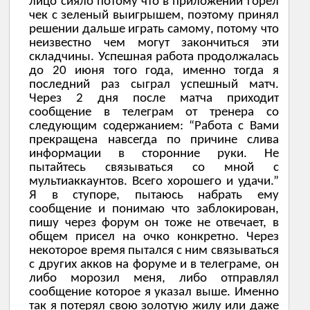
лицо сияло потому что в приложении горел
чек с зеленый выигрышем, поэтому принял
решении дальше играть самому, потому что
неизвестно чем могут закончиться эти
складчины. Успешная работа продолжалась
до 20 июня того года, именно тогда я
последний раз сыграл успешный матч.
Через 2 дня после матча приходит
сообщение в телеграм от тренера со
следующим содержанием: “Работа с Вами
прекращена навсегда по причине слива
информации в сторонние руки. Не
пытайтесь связываться со мной с
мультиаккаунтов. Всего хорошего и удачи.”
Я в ступоре, пытаюсь набрать ему
сообщение и понимаю что заблокирован,
пишу через форум он тоже не отвечает, в
общем присел на очко конкретно. Через
некоторое время пытался с ним связываться
с других акков на форуме и в телеграме, он
либо морозил меня, либо отправлял
сообщение которое я указал выше. Именно
так я потерял свою золотую жилу или даже