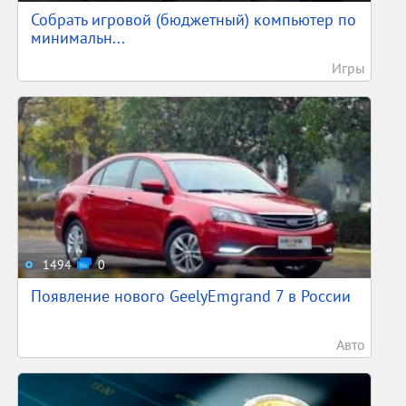
Собрать игровой (бюджетный) компьютер по
минимальн...
Игры
1494
0
Появление нового GeelyEmgrand 7 в России
Авто