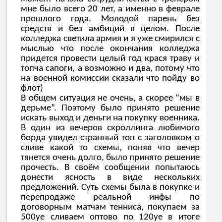
мне было всего 20 лет, а именно в феврале
прошлого года. Молодой парень без
средств и без амбиций в целом. После
колледжа светила армия и я уже смирился с
мыслью что после окончания колледжа
придется провести целый год крася траву и
топча сапоги, а возможно и два, потому что
на военной комиссии сказали что пойду во
флот)
В общем ситуация не очень, а скорее “мы в
дерьме”. Поэтому было принято решение
искать выход и деньги на покупку военника.
В один из вечеров скроллинга любимого
борда увидел странный топ с заголовком о
сливе какой то схемы, поняв что вечер
тянется очень долго, было принято решение
прочесть. В своём сообщении попытаюсь
донести ясность в виде нескольких
предложений. Суть схемы была в покупке и
перепродаже реальной инфы по
договорным матчам тенниса, покупаем за
500уе сливаем оптово по 120уе в итоге