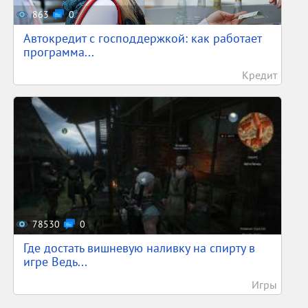
863
0
Автокредит с господдержкой: как работает
программа...
Кредит
78530
0
Где достать вишневую наливку на спирту в
игре Ведь...
Игры