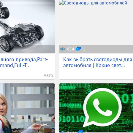
854
1
лного привода,Part-
Как выбрать светодиоды для
and,Full-T...
автомобиля | Какие свет...
Авто
1737
2