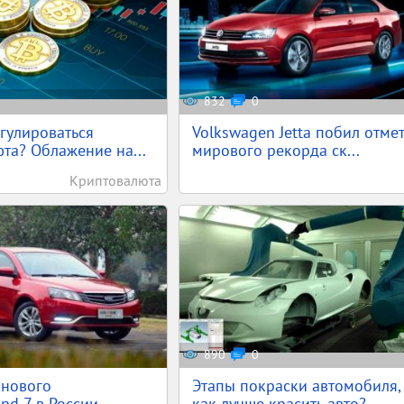
832
0
егулироваться
Volkswagen Jetta побил отме
та? Облажение на...
мирового рекорда ск...
Криптовалюта
890
0
 нового
Этапы покраски автомобиля,
nd 7 в России
как лучше красить авто?...