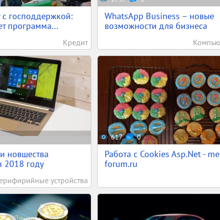
 с господдержкой:
WhatsApp Business – новые
ет программа...
возможности для бизнеса
Кредит
Компью
617
0
и новшества
Работа с Cookies Asp.Net - m
в 2018 году
forum.ru
ерифирийные устройства