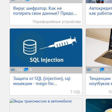
Вирус шифратор. Как не
Автокредит
потерять свои данные? Предо...
как работа
Перифирийные устройства
758
0
955
3
Защита от SQL (injection), sql
Тенденции 
иньекции - mego-for...
ноутбуков 
T-SQL
П