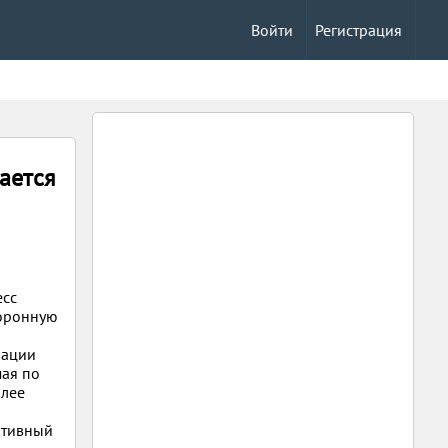
Войти
Регистрация
ается
есс
коронную
нации
мая по
олее
ктивный