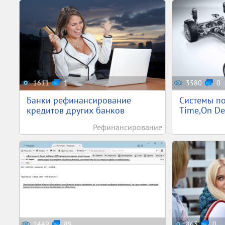
1611
1
3580
0
Банки рефинансирование
Системы по
кредитов других банков
Time,On Dem
Рефинансирование
1449
89
863
0