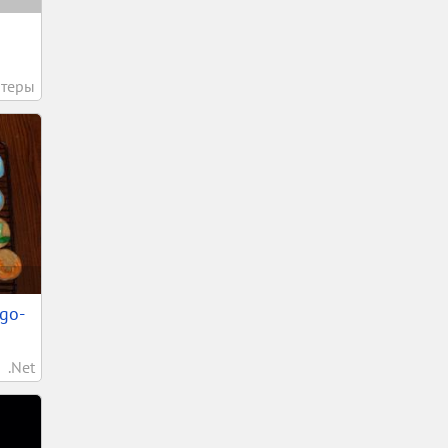
теры
ego-
.Net