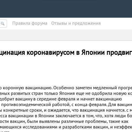
Правила форума
Oтзывы и предложения
цинация коронавирусом в Японии продвиг
ю коронную вакцинацию. Особенно заметен медленный прогр
вных развитых стран только Япония еще не одобрила новую 
одобрит вакцину в середине февраля и начнет вакцинацию
 противоэпидемической работой, с конца февраля. Для вакци
конкретные сроки, и ожидается, что вакцинация начнется. с 
са вакцинации в Японии заключается в том, что, хотя люди б
сти вакцин, были выявлены различные проблемы, такие как
имающихся исследованиями и разработками вакцин, и неэффе