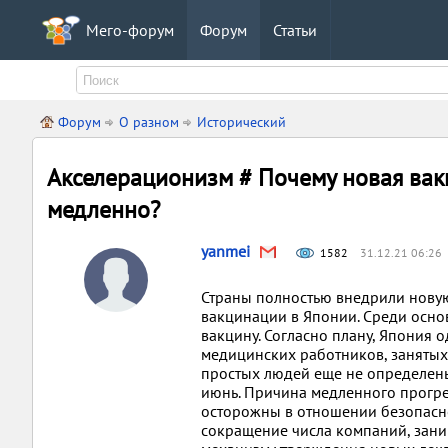
Мего-форум
Форум
Статьи
Форум
О разном
Исторический
Акселерационизм # Почему новая вак
медленно?
yanmei
1582
31.12.21 06:26
Страны полностью внедрили нову
вакцинации в Японии. Среди осно
вакцину. Согласно плану, Япония 
медицинских работников, занятых
простых людей еще не определены 
июнь. Причина медленного прогрес
осторожны в отношении безопасно
сокращение числа компаний, зан