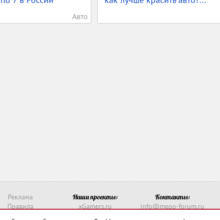
Авто
Реклама
Наши проекты:
Контакты:
Правила
xGamers.ru
info@mego-forum.ru
о такое рейтинг?
xGamerss.com
Написать нам