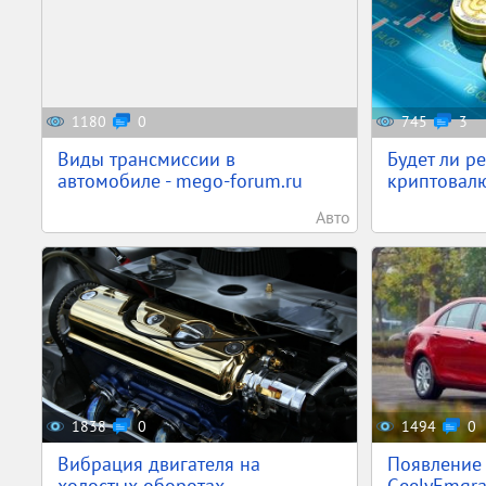
1180
0
745
3
Виды трансмиссии в
Будет ли р
автомобиле - mego-forum.ru
криптовалю
Авто
1838
0
1494
0
Вибрация двигателя на
Появление
холостых оборотах
GeelyEmgra