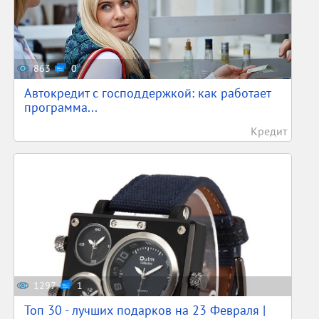
863
0
Автокредит с господдержкой: как работает
программа...
Кредит
1297
1
Топ 30 - лучших подарков на 23 Февраля |