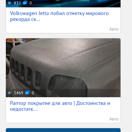
832
0
Volkswagen Jetta побил отметку мирового
рекорда ск...
Авто
5469
0
Раптор покрытие для авто | Достоинства и
недостатк...
Авто