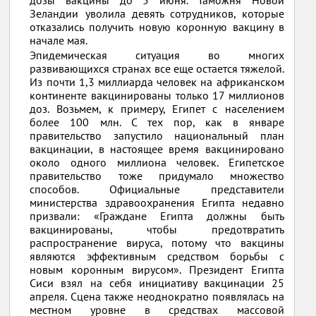
дозы вакцины до 5 июня. Таможня Новой
Зеландии уволила девять сотрудников, которые
отказались получить новую коронную вакцину в
начале мая.
Эпидемическая ситуация во многих
развивающихся странах все еще остается тяжелой.
Из почти 1,3 миллиарда человек на африканском
континенте вакцинированы только 17 миллионов
доз. Возьмем, к примеру, Египет с населением
более 100 млн. С тех пор, как в январе
правительство запустило национальный план
вакцинации, в настоящее время вакцинировано
около одного миллиона человек. Египетское
правительство тоже придумало множество
способов. Официальные представители
министерства здравоохранения Египта недавно
призвали: «Граждане Египта должны быть
вакцинированы, чтобы предотвратить
распространение вируса, потому что вакцины
являются эффективным средством борьбы с
новым коронным вирусом». Президент Египта
Сиси взял на себя инициативу вакцинации 25
апреля. Сцена также неоднократно появлялась на
местном уровне в средствах массовой