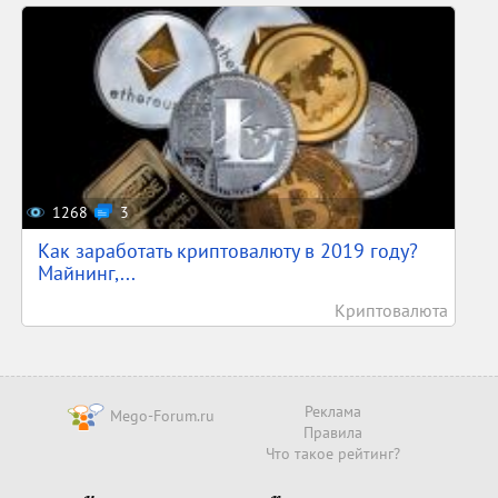
1268
3
Как заработать криптовалюту в 2019 году?
Майнинг,...
Криптовалюта
Реклама
Mego-Forum.ru
Правила
Что такое рейтинг?