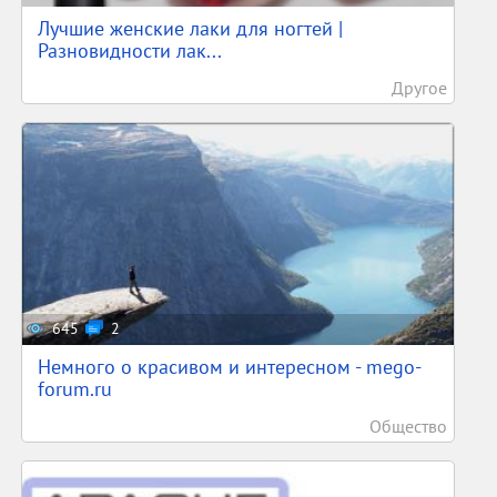
Лучшие женские лаки для ногтей |
Разновидности лак...
Другое
645
2
Немного о красивом и интересном - mego-
forum.ru
Общество