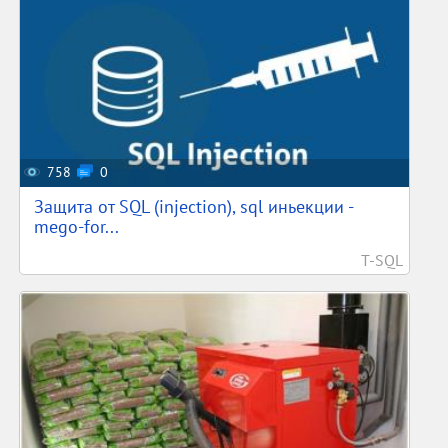
758
0
Защита от SQL (injection), sql иньекции -
mego-for...
T-SQL