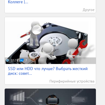
Коллеге |...
Другое
3578
7
SSD или HDD что лучше? Выбрать жесткий
диск: совет...
Перифирийные устройства