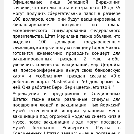
Официальные лица Западной Вирджинии
заявили, что жители штата в возрасте от 18 до 35
могут получить сберегательный залог в размере
100 долларов, если они будут вакцинированы, а
финансирование поступает из плана
экономического стимулирования федерального
правительства. Штат Мэриленд также объявил, что
выделит 100 долларов государственным
служащим, которые получат вакцину. Город Чикаго
готовится ежемесячно проводить концерт для
вакцинированных граждан. 2 мая, чтобы
увеличить количество вакцинаций, мэр Детройта
на пресс-конференции вынул свою банковскую
карту и «соблазнил» граждан сказать: «Это
дебетовая карта MasterCard с 50 долларами на
ней. Она работает. Бери, бери цветок, это твой! "
Учреждения и предприятия в Соединенных
Штатах также ввели различные стимулы для
поощрения людей к вакцинации. Нью-йоркский
музей естественной истории установил место
вакцинации под огромной моделью синего кита в
музее, после вакцинации люди могут посещать
музей бесплатно. Университет Роуэна в
Соединенных Штатах заявил: «Наше послание о