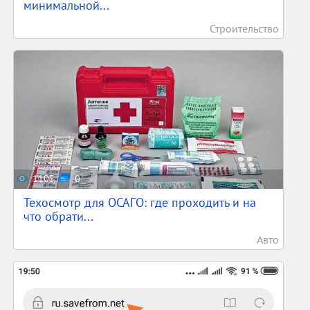
минимальной...
Строительство
1105
0
Техосмотр для ОСАГО: где проходить и на
что обрати...
Авто