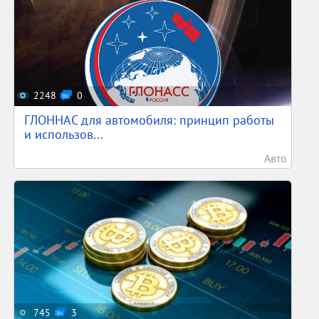
2248
0
ГЛОННАС для автомобиля: принцип работы
и использов...
Авто
745
3