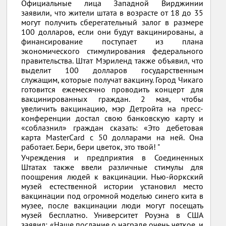
Официальные лица Западной Вирджинии
заявили, что жители штата в возрасте от 18 до 35
могут получить сберегательный залог в размере
100 долларов, если они будут вакцинированы, а
финансирование поступает из плана
экономического стимулирования федерального
правительства. Штат Мэриленд также объявил, что
выделит 100 долларов государственным
служащим, которые получат вакцину. Город Чикаго
готовится ежемесячно проводить концерт для
вакцинированных граждан. 2 мая, чтобы
увеличить вакцинацию, мэр Детройта на пресс-
конференции достал свою банковскую карту и
«соблазнил» граждан сказать: «Это дебетовая
карта MasterCard с 50 долларами на ней. Она
работает. Бери, бери цветок, это твой! "
Учреждения и предприятия в Соединенных
Штатах также ввели различные стимулы для
поощрения людей к вакцинации. Нью-йоркский
музей естественной истории установил место
вакцинации под огромной моделью синего кита в
музее, после вакцинации люди могут посещать
музей бесплатно. Университет Роуэна в США
заявил: «Наше послание о награде очень четкое, и