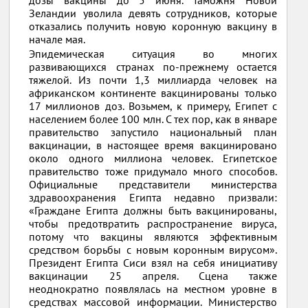
дозы вакцины до 5 июня. Таможня Новой
Зеландии уволила девять сотрудников, которые
отказались получить новую коронную вакцину в
начале мая.
Эпидемическая ситуация во многих
развивающихся странах по-прежнему остается
тяжелой. Из почти 1,3 миллиарда человек на
африканском континенте вакцинированы только
17 миллионов доз. Возьмем, к примеру, Египет с
населением более 100 млн. С тех пор, как в январе
правительство запустило национальный план
вакцинации, в настоящее время вакцинировано
около одного миллиона человек. Египетское
правительство тоже придумало много способов.
Официальные представители министерства
здравоохранения Египта недавно призвали:
«Граждане Египта должны быть вакцинированы,
чтобы предотвратить распространение вируса,
потому что вакцины являются эффективным
средством борьбы с новым коронным вирусом».
Президент Египта Сиси взял на себя инициативу
вакцинации 25 апреля. Сцена также
неоднократно появлялась на местном уровне в
средствах массовой информации. Министерство