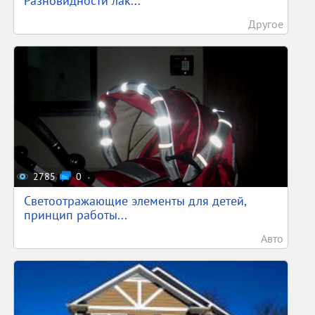
Разновидности лак...
Другое
2785
0
Светоотражающие элементы для детей,
принцип работы...
Авто