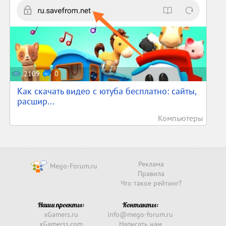
2109
0
Как скачать видео с ютуба бесплатно: сайты,
расшир...
Компьютеры
Реклама
Mego-Forum.ru
Правила
Что такое рейтинг?
Наши проекты:
Контакты:
xGamers.ru
info@mego-forum.ru
xGamerss.com
Написать нам