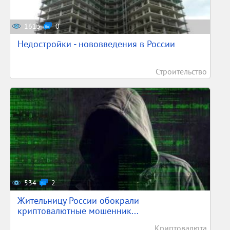
1613
0
Недостройки - нововведения в России
Строительство
534
2
Жительницу России обокрали
криптовалютные мошенник...
Криптовалюта