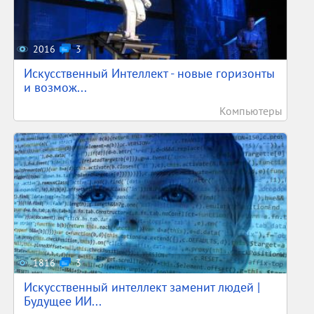
2016
3
Искусственный Интеллект - новые горизонты
и возмож...
Компьютеры
1816
3
Искусственный интеллект заменит людей |
Будущее ИИ...