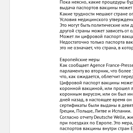
Пока неясно, какие процедуры буд
выдача паспортов вакцины может с
Какие трудности мешают стране о
Условия медицинского утвержден
Это могут быть политические или
другой страны может зависеть от
Может ли цифровой паспорт вакци
Недостаточно только паспорта вак
это не означает, что страна, в кот
Европейские меры
Как сообщает Agence France-Pres
парламенту во вторник, что боле
что, как ожидается, облегчит пер
Цифровой паспорт вакцины может
коронной вакциной, или прошел л
коронным вирусом, или он был и
дней назад, в настоящее время он 
сертификаты были выданы в девяти
Греции, Польше, Литве и Испании.
Согласно отчету Deutsche Welle, 
при поездках по Европе. Это мер
паспортов вакцины внутри стран Е