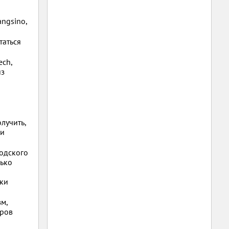
ngsino,
таться
ech,
из
лучить,
ли
одского
лько
ски
м,
аров