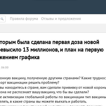
Правила форума
Oтзывы и предложения
оторым была сделана первая доза новой
евысило 13 миллионов, и план на первую
ежением графика
1 06:00
онную вакцину, полученную другими странами? Какие труднос
орт вакцинации решить проблему?
 вы находитесь в стране, вам сделали прививку от новой корон
о она не распознает вашу вакцину, что бы вы сделали?
ре активизации глобальной работы по вакцинации тип вакцины
лять, в какие страны вы можете въехать и работать.