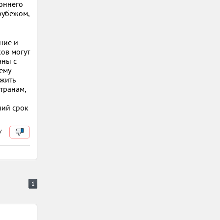
роннего
рубежом,
ние и
ов могут
аны с
ему
ожить
транам,
ний срок
/
1