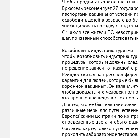
Чтобы продвигать движение за «па
Брюссель рекомендует 27 государ
паспортами вакцины от условий по
освободить детей в возрасте до 6
унифицировать поездку. стандарты 
С 1 июля все жители ЕС, невоспри
шаг, призванный способствовать 
Возобновить индустрию туризма
Чтобы возобновить индустрию тури
процедуры, которым должны следо
но решение зависит от каждой стр
Рейндес сказал на пресс-конфере
карантин для людей, которые бы
коронной вакцины». Он заявил, чт
чтобы доказать, что человек полн
что прошло две недели с тех пор,
Для тех, кто не был вакцинирован
различные меры для путешественн
Европейскими центрами по контро
определенные цвета, чтобы отрази
Согласно карте, только путешест
проходить лабораторное тестирова