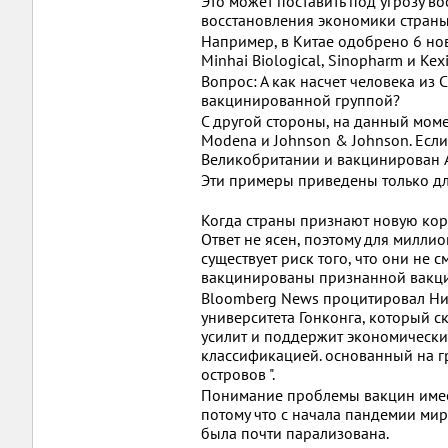
Это может поставить под угрозу в
восстановления экономики страны
Например, в Китае одобрено 6 нов
Minhai Biological, Sinopharm и Kex
Вопрос: А как насчет человека из 
вакцинированной группой?
С другой стороны, на данный моме
Modena и Johnson & Johnson. Если
Великобритании и вакцинирован As
Эти примеры приведены только для
Когда страны признают новую ко
Ответ не ясен, поэтому для миллио
существует риск того, что они не с
вакцинированы признанной вакцин
Bloomberg News процитировал Ник
университета Гонконга, который с
усилит и поддержит экономически
классификацией. основанный на г
островов ".
Понимание проблемы вакцин имеет
потому что с начала пандемии ми
была почти парализована.