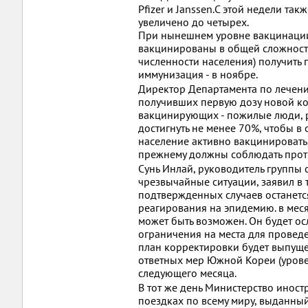
Pfizer и Janssen.С этой недели та
увеличено до четырех.
При нынешнем уровне вакцинации
вакцинированы в общей сложности
численности населения) получить 
иммунизация - в ноябре.
Директор Департамента по лечени
получивших первую дозу новой ко
вакцинирующих - пожилые люди, ра
достигнуть не менее 70%, чтобы в
население активно вакцинировать,
прежнему должны соблюдать проти
Сунь Инлай, руководитель группы
чрезвычайные ситуации, заявил в т
подтвержденных случаев останетс
реагирования на эпидемию. в мес
может быть возможен. Он будет осл
ограничения на места для прове
план корректировки будет выпуще
ответных мер Южной Кореи (уровен
следующего месяца.
В тот же день Министерство инос
поездках по всему миру, выданны