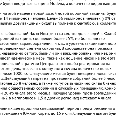
кже будет вводиться вакцина Modena, а количество видов вакци
 на этой неделе первой дозой новой коронной вакцины буду
 14 миллионов человек. Цель - 36 миллионов человек (70% о
первую дозу вакцины - будет выполнена к сентябрю, а коллект
ю заболеваний Чжэн Иньцзин сказал, что доля людей в Южной
ронной вакцины, составляет более 25%, но большинство
ботники здравоохранения, и т. д., а уровень вакцинации дол
 определенной степени сократить. В сообществе она призвала
 независимо от того, были ли они вакцинированы или нет, они
воэпидемические меры, такие как ношение масок на этом эта
 социальной стратегии Центрального штаба реагирования на
от же день, что, если к концу этого месяца количество новых
я ниже 1000, со следующего месяца будет внедрена новая сис
яц. Действующий запрет на проведение собраний более 5 чело
аблен до 8 человек, а также могут быть частично сняты бизнес
дения общественных собраний в служебных помещениях. Конк
н 20-го числа. этого месяца. Текущие уровни противоэпидеми
ь 2 в мегаполисе и 1,5 в других регионах) истекают 4 числа
транных дел продлило специальный период предупреждения о
й гражданам Южной Кореи, до 15 июля. Следующим шагом буд