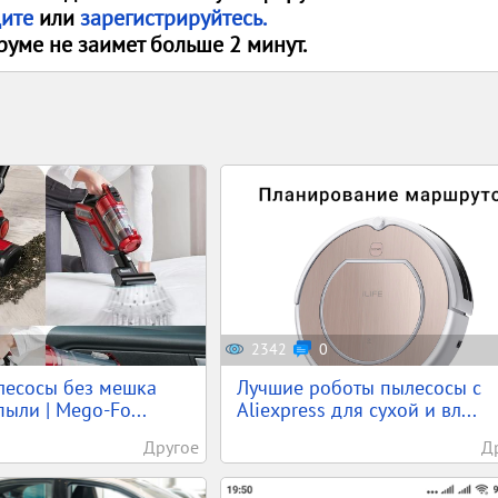
дите
или
зарегистрируйтесь.
руме не заимет больше 2 минут.
2342
0
лесосы без мешка
Лучшие роботы пылесосы с
ыли | Mego-Fo...
Aliexpress для сухой и вл...
Другое
Д