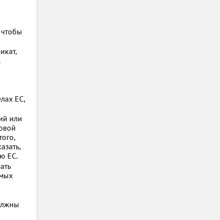
 чтобы
икат,
.
лах ЕС,
ий или
новой
того,
азать,
ю ЕС.
ать
емых
должны