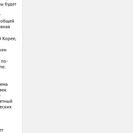
ны будет
т
т общей
ивная
 Корее,
жен
 по-
пе.
тема
век
-
ретный
ческих
ет