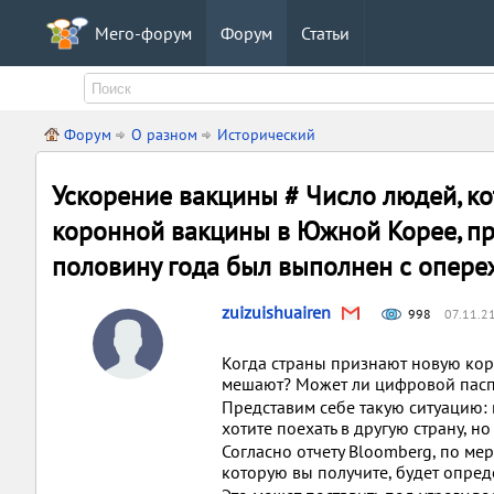
Мего-форум
Форум
Статьи
Форум
О разном
Исторический
Ускорение вакцины # Число людей, к
коронной вакцины в Южной Корее, пр
половину года был выполнен с опер
zuizuishuairen
998
07.11.2
Когда страны признают новую кор
мешают? Может ли цифровой пасп
Представим себе такую ​​ситуацию:
хотите поехать в другую страну, н
Согласно отчету Bloomberg, по ме
которую вы получите, будет опреде