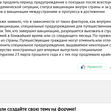
ова продлить период предупреждения о поездках после всесто
емической ситуации, статуса вакцинации внутри страны и за 
в о вакцинации между странами и прогресса в достижении
же заявило, что в зависимости от таких факторов, как внутрен
акцинации, специальные предупреждения для путешественник
я. Тем, кто завершил вакцинацию, разрешается выезжать в стр
ий в ближайшее время. или со следующего месяца. По-прежн
 из страны. Путешествующие граждане могут отменить или отл
менить специальное предупреждение, выдаваемое некоторым с
стерство иностранных дел впервые выпустило специальное
туризма 23 марта прошлого года и с тех пор продлевало край
Нравится
или создайте свою тему на форуме!