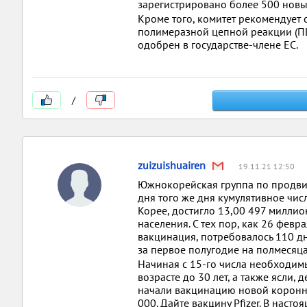
зарегистрировано более 500 новы
Кроме того, комитет рекомендует 
полимеразной цепной реакции (ПЦР
одобрен в государстве-члене ЕС.
/
zuizuishuairen
19.11.21 12:50
Южнокорейская группа по продви
дня того же дня кумулятивное чи
Корее, достигло 13,00 497 миллио
населения. С тех пор, как 26 фев
вакцинация, потребовалось 110 д
за первое полугодие на полмесяц
Начиная с 15-го числа необходим
возрасте до 30 лет, а также ясли,
начали вакцинацию новой коронно
000. Дайте вакцину Pfizer. В нас