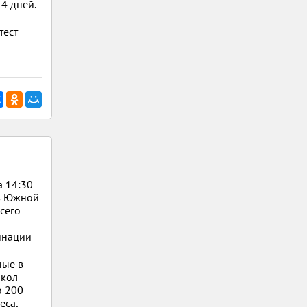
4 дней.
тест
а 14:30
 в Южной
сего
инации
ные в
школ
о 200
eca,