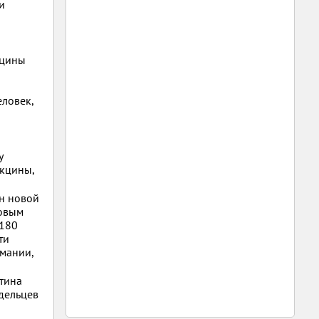
и
кцины
еловек,
у
акцины,
н новой
новым
 180
ти
рмании,
нтина
дельцев