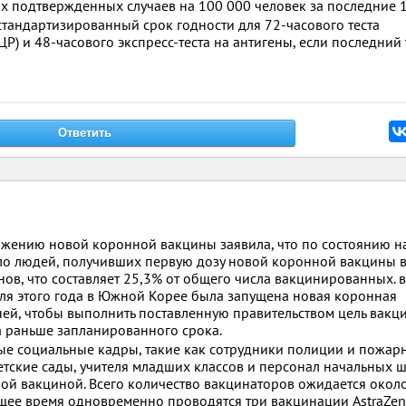
х подтвержденных случаев на 100 000 человек за последние 1
стандартизированный срок годности для 72-часового теста
) и 48-часового экспресс-теста на антигены, если последний 
жению новой коронной вакцины заявила, что по состоянию н
сло людей, получивших первую дозу новой коронной вакцины
нов, что составляет 25,3% от общего числа вакцинированных. в
раля этого года в Южной Корее была запущена новая коронная
ней, чтобы выполнить поставленную правительством цель вакц
а раньше запланированного срока.
ые социальные кадры, такие как сотрудники полиции и пожар
 детские сады, учителя младших классов и персонал начальных 
й вакциной. Всего количество вакцинаторов ожидается окол
тоящее время одновременно проводятся три вакцинации AstraZen