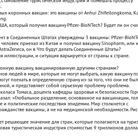
осстановление туристической индустрии и помешать процессу
.
ых коронных вакцин: это вакцины от Anhui Zhifeilongkoma, Ka
ing.
США, который получил вакцину Pfizer-BioNTech? Будет ли он счи
нт в Соединенных Штатах утверждены 3 вакцины: Pfizer-BioNT
 человек приехал из Китая и получил вакцину Sinopharm, или 
traZeneca, он в Что будут делать Соединенные Штаты?
 иллюстрации, и ситуация варьируется от страны к стране.
ронную вакцину, вакцинированную другими странами?
нов людей в мире, которые не могут выбрать, какую вакцину по
могут поехать в определенную страну из-за того, что они не бы
ой, и представляет собой серьезную проблему. проблема.
оласа Томаса, доцента кафедры здоровья и безопасности Гор
казал: «Глобальное разделение, основанное на вакцинации, то
е и политические последствия эпидемии. Мир столкнется с
ражданстве вакцины, а не на медицинской необходимости. Ри
 решающее значение для стран, которые полагаются на туриз
ровая туристическая индустрия стоимостью 9 триллионов долл