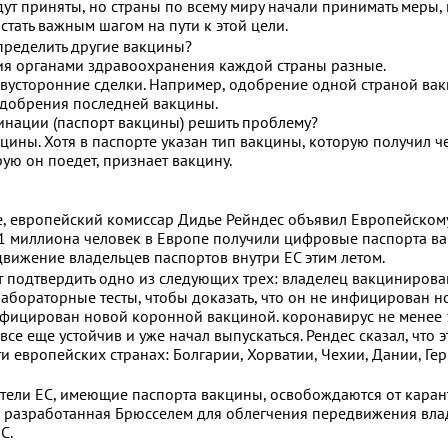
ут приняты, но страны по всему миру начали принимать меры, 
тать важным шагом на пути к этой цели.
пределить другие вакцины?
ия органами здравоохранения каждой страны разные.
 двусторонние сделки. Например, одобрение одной страной ва
 одобрения последней вакцины.
нации (паспорт вакцины) решить проблему?
цины. Хотя в паспорте указан тип вакцины, которую получил ч
орую он поедет, признает вакцину.
se, европейский комиссар Дидье Рейндес объявил Европейском
е 1 миллиона человек в Европе получили цифровые паспорта в
едвижение владельцев паспортов внутри ЕС этим летом.
 подтвердить одно из следующих трех: владелец вакцинирова
абораторные тесты, чтобы доказать, что он не инфицирован 
нфицирован новой коронной вакциной. коронавирус не менее
все еще устойчив и уже начал выпускаться. Рендес сказал, что э
 европейских странах: Болгарии, Хорватии, Чехии, Дании, Ге
жители ЕС, имеющие паспорта вакцины, освобождаются от кара
а, разработанная Брюсселем для облегчения передвижения вла
С.