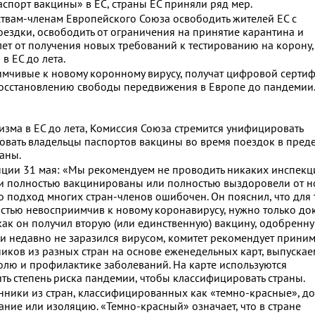
спорт вакцины» в ЕС, страны ЕС приняли ряд мер.
ствам-членам Европейского Союза освободить жителей ЕС с
ездки, освободить от ограничения на принятие карантина и
 лет от получения новых требований к тестированию на корону,
в ЕС до лета.
имчивые к новому коронному вирусу, получат цифровой сертиф
восстановлению свободы передвижения в Европе до пандемии
зма в ЕС до лета, Комиссия Союза стремится унифицировать
вать владельцы паспортов вакцины во время поездок в преде
аны.
нции 31 мая: «Мы рекомендуем не проводить никаких инспекц
ли полностью вакцинированы или полностью выздоровели от 
о подход многих стран-членов ошибочен. Он пояснил, что для 
остью невосприимчив к новому коронавирусу, нужно только док
 как он получил вторую (или единственную) вакцину, одобренну
 и недавно не заразился вирусом, комитет рекомендует приним
иков из разных стран на основе еженедельных карт, выпуска
лю и профилактике заболеваний. На карте используются
ть степень риска пандемии, чтобы классифицировать страны.
венники из стран, классифицированных как «темно-красные», 
ние или изоляцию. «Темно-красный» означает, что в стране