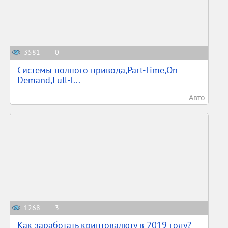
3581
0
Системы полного привода,Part-Time,On
Demand,Full-T...
Авто
1268
3
Как заработать криптовалюту в 2019 году?