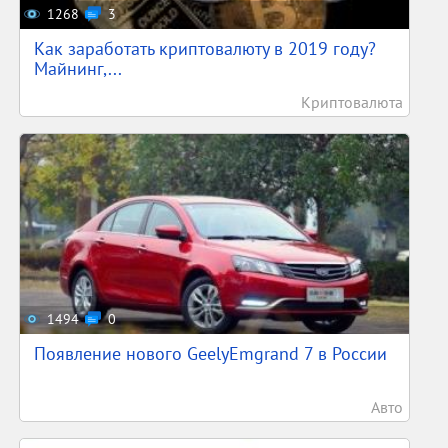
1268
3
Как заработать криптовалюту в 2019 году?
Майнинг,...
Криптовалюта
1494
0
Появление нового GeelyEmgrand 7 в России
Авто