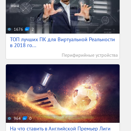
1676
2
ТОП лучших ПК для Виртуальной Реальности
в 2018 го...
Перифирийные устройства
964
0
На что ставить в Английской Премьер Лиги