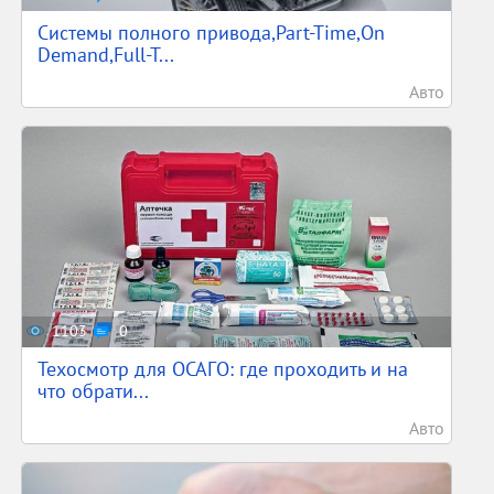
Системы полного привода,Part-Time,On
Demand,Full-T...
Авто
1103
0
Техосмотр для ОСАГО: где проходить и на
что обрати...
Авто