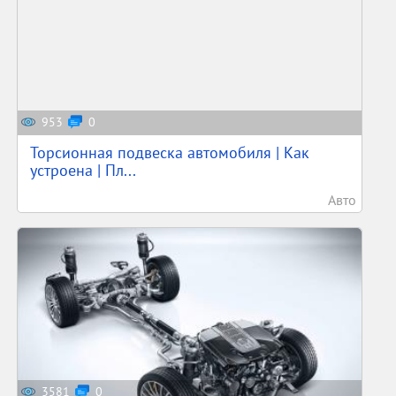
953
0
Торсионная подвеска автомобиля | Как
устроена | Пл...
Авто
3581
0