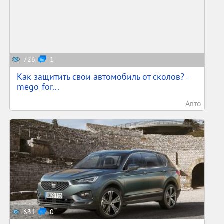
726
1
Как защитить свои автомобиль от сколов? -
mego-for...
Авто
631
0