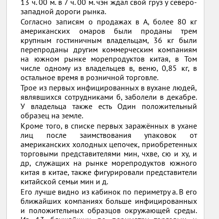
13 ч. 00 м. в 7 ч. 00 м. чэн ждал свой груз у северо-
западной дороги рынка.
Согласно записям о продажах в A, более 80 кг
американских омаров были проданы трем
крупным гостиничным владельцам, 36 кг были
перепроданы другим коммерческим компаниям
на южном рынке морепродуктов китая, в Том
числе одному из владельцев в, веню, 0,85 кг, в
остальное время в розничной торговле.
Трое из первых инфицированных в вухане людей,
являвшихся сотрудниками б, заболели в декабре.
У владельца также есть Один положительный
образец на земле.
Кроме того, в списке первых заражённых в ухане
лиц после заимствования упаковок от
американских холодных цепочек, приобретенных
торговыми представителями мин, чхве, сю и ху, и
др, служащих на рынке морепродуктов южного
китая в китае, также фигурировали представители
китайской семьи мин и д.
Его лучше видно из кабинок по периметру а. В его
ближайших компаниях больше инфицированных
и положительных образцов окружающей среды.