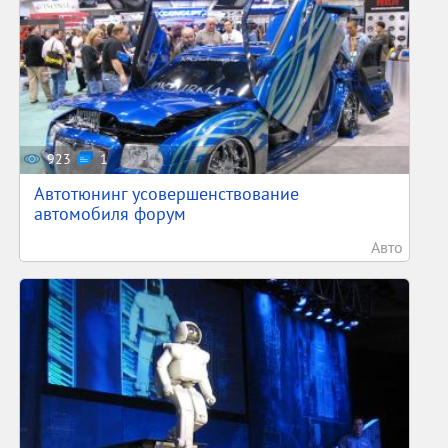
923
1
Автотюнинг усовершенствование
автомобиля форум
Авто