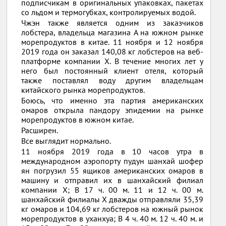
подписчикам в оригинальных упаковках, пакетах
со льдом и термогубках, контролируемых водой.
Чжэн также является одним из заказчиков
лобстера, владельца магазина A на южном рынке
морепродуктов в китае. 11 ноября и 12 ноября
2019 года он заказал 140,08 кг лобстеров на веб-
платформе компании X. В течение многих лет у
него был постоянный клиент отеля, который
также поставлял воду другим владельцам
китайского рынка морепродуктов.
Боюсь, что именно эта партия американских
омаров открыла пандору эпидемии на рынке
морепродуктов в южном китае.
Расширен.
Все выглядит нормально.
11 ноября 2019 года в 10 часов утра в
международном аэропорту пудун шанхай шофер
ян погрузил 55 ящиков американских омаров в
машину и отправил их в шанхайский филиал
компании X; В 17 ч. 00 м. 11 и 12 ч. 00 м.
шанхайский филиалы X дважды отправляли 35,39
кг омаров и 104,69 кг лобстеров на южный рынок
морепродуктов в уханхуа; В 4 ч. 40 м. 12 ч. 40 м. и