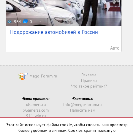
964
0
Подорожание автомобилей в России
Авто
Реклама
Mego-Forum.ru
Правила
Что такое рейтинг?
Наши проекты:
Контакты:
xGamers.ru
info@mego-forum.ru
xGamerss.com
Написать нам
911-win.ru
911-win.com
Этот сайт использует файлы cookie, чтобы сделать ваш просмотр
более удобным и личным. Cookies хранят полезную