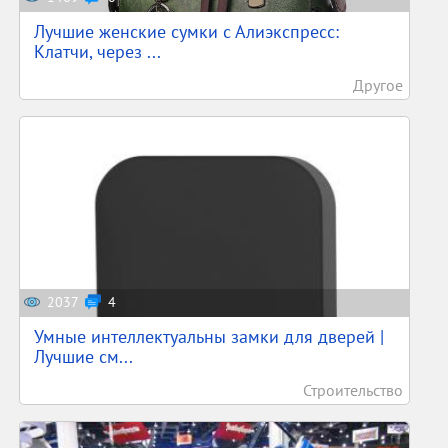
Лучшие женские сумки с Алиэкспресс:
Клатчи, через ...
Другое
2037
4
Умные интеллектуальны замки для дверей |
Лучшие см...
Строительство