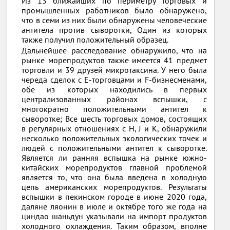
Из 13 ближайших по периметру торговых и
промышленных работников было обнаружено,
что в семи из них были обнаружены человеческие
антитела против сыворотки, Один из которых
также получил положительный образец.
Дальнейшее расследование обнаружило, что на
рынке морепродуктов также имеется 41 предмет
торговли и 39 друзей микротаксина. У него была
череда сделок с E-торговцами и F-бизнесменами,
обе из которых находились в первых
централизованных районах вспышки, с
многократно положительными антител к
сыворотке; Все шесть торговых домов, состоящих
в регулярных отношениях с H, J и K, обнаружили
несколько положительных экологических точек и
людей с положительными антител к сыворотке.
Является ли ранняя вспышка на рынке южно-
китайских морепродуктов главной проблемой
является то, что она была введена в холодную
цепь американских морепродуктов. Результаты
вспышки в пекинском городе в июне 2020 года,
даляне ляонин в июле и октябре того же года на
циндао шаньдун указывали на импорт продуктов
холодного охлаждения. Таким образом, вполне