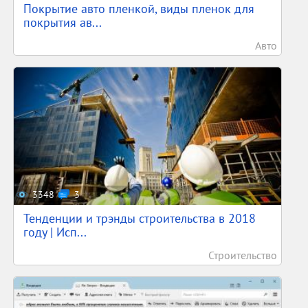
Покрытие авто пленкой, виды пленок для
покрытия ав...
Авто
3348
3
Тенденции и трэнды строительства в 2018
году | Исп...
Строительство