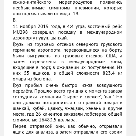
южно-китайского морепродуктов появились
необъяснимые симптомы пневмонии, которые
они подхватывали от вида -19.
В.
11 ноября 2019 года, в 4:4 утра, восточный рейс
MU298 совершил посадку в международном
аэропорту пудун, шанхай.
Грузы из грузовых отсеков северного грузового
терминала аэропорта, перевозившиеся на борту,
были выгружены из грузовых отсеков США, а
затем перевезены в международные зоны,
входящие в порт, в ожидании их поступления. Из
них 55 ящиков, в общей сложности 823,4 кг
омара из бостона.
Груз прибыл очень быстро из-за воздушного
перелёта. Прошло всего три дня с момента заказа
сотрудника компании "сырое и свежее", "ван". Но
они должны поторопиться с отправкой товара в
шанхай, хубэй, цзянсу, чжэцзян, хэнань и другие
места, где 26 клиентов заказали лобстеров общей
стоимостью 16483,5 доллара.
Перед отправкой они, как обычно, открывали
ящик для анализа, а затем отправляли его своим