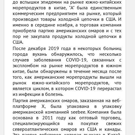
до вспышки эпидемии на рынке южно-китайских
морепродуктов в китае, "A" была единственным
коммерческим предприятием на рынке, который
производил товары холодной цепочки в США. И
именно в середине ноября, а торговая компания
приобрела партию американских омаров и с тех
пор не закупала продукты холодной цепочки в
США.
После декабря 2019 года в некоторых больниц
города вухань обнаружилось, что несколько
случаев заболевания COVID-19, связанных с
экспломбом на рынке морепродуктов в южном
китае, были обнаружены в течение месяца после
того, как американские морепродукты вышли на
рынок южно-китайского морепродуктов, что
является циклом, в котором COVID-19 перерастал
из инфекции в болезнь.
Партия американских омаров, заказанная на веб-
платформе X, была упакована в упаковку
американской компанией seebee. Компания была
основана в 2011 году как оптовый торговец,
специализирующийся на покупке свежих
североатлантических омаров из США и канады.
Эта партия лобстеров, которая въехала в Китай,