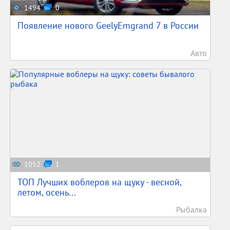
1494
0
Появление нового GeelyEmgrand 7 в России
Авто
1052
1
ТОП Лучших воблеров на щуку - весной,
летом, осень...
Рыбалка