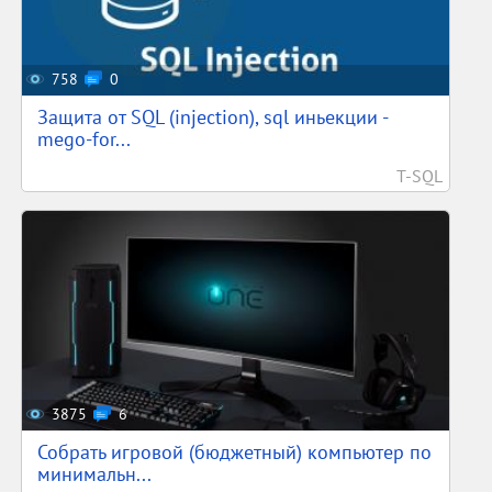
758
0
Защита от SQL (injection), sql иньекции -
mego-for...
T-SQL
3875
6
Собрать игровой (бюджетный) компьютер по
минимальн...