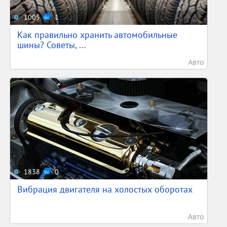
1005
1
Как правильно хранить автомобильные
шины? Советы, ...
Авто
1838
0
Вибрация двигателя на холостых оборотах
Авто