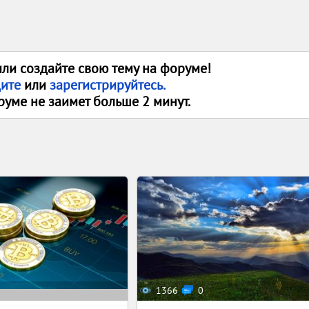
или создайте свою тему на форуме!
дите
или
зарегистрируйтесь.
руме не заимет больше 2 минут.
1366
0