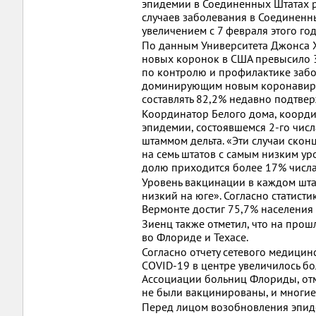
эпидемии в Соединенных Штатах р
случаев заболевания в Соединенн
увеличением с 7 февраля этого год
По данным Университета Джонса Х
новых коронок в США превысило 3
по контролю и профилактике забо
доминирующим новым коронавирусо
составлять 82,2% недавно подтве
Координатор Белого дома, коорди
эпидемии, состоявшемся 2-го чис
штаммом дельта. «Эти случаи ско
на семь штатов с самым низким ур
долю приходится более 17% числа 
Уровень вакцинации в каждом шта
низкий на юге». Согласно статист
Вермонте достиг 75,7% населения 
Зиенц также отметил, что на про
во Флориде и Техасе.
Согласно отчету сетевого медицин
COVID-19 в центре увеличилось бо
Ассоциации больниц Флориды, отм
не были вакцинированы, и многие и
Перед лицом возобновления эпиде