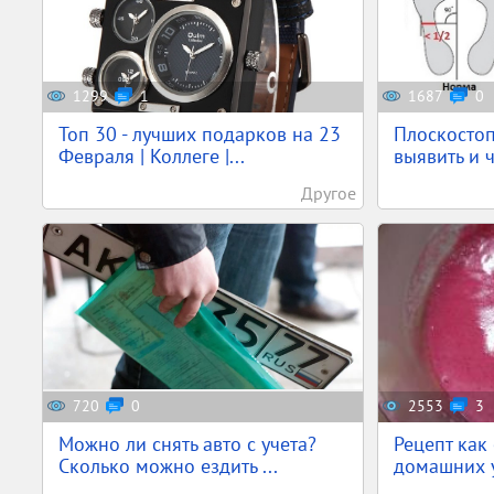
1299
1
1687
0
Топ 30 - лучших подарков на 23
Плоскостоп
Февраля | Коллеге |...
выявить и 
Другое
720
0
2553
3
Можно ли снять авто с учета?
Рецепт как
Сколько можно ездить ...
домашних у