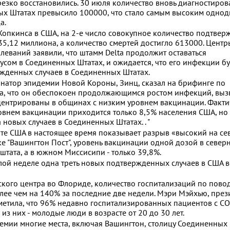
езко восстановились. 30 июля количество вновь диагностиро
ых Штатах превысило 100000, что стало самым высоким одно
а.
опкинса в США, на 2-е число совокупное количество подтве
5,12 миллиона, а количество смертей достигло 613000. Цент
леваний заявили, что штамм Delta продолжит оставаться
м в Соединенных Штатах, и ожидается, что его инфекции бу
ржденных случаев в Соединенных Штатах.
натор эпидемии Новой Короны, Зинц, сказал на брифинге по
ла, что он обеспокоен продолжающимся ростом инфекций, вы
нцентрированы в общинах с низким уровнем вакцинации. Факти
овнем вакцинации приходится только 8,5% населения США, но 
новых случаев в Соединенных Штатах. . "
те США в настоящее время показывает разрыв «высокий на се
ике "Вашингтон Пост", уровень вакцинации одной дозой в север
штата, а в южном Миссисипи - только 39,8%.
шлой неделе одна треть новых подтвержденных случаев в США 
ского центра во Флориде, количество госпитализаций по пово
лее чем на 140% за последние две недели. Мэри Мэйхью, през
етила, что 96% недавно госпитализированных пациентов с C
з них - молодые люди в возрасте от 20 до 30 лет.
мии многие места, включая Вашингтон, столицу Соединенных 