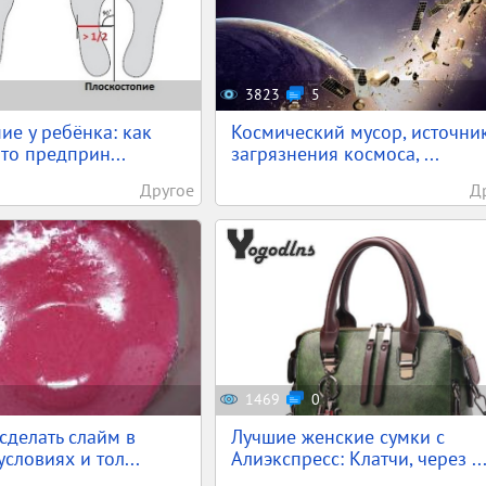
3823
5
ие у ребёнка: как
Космический мусор, источни
что предприн...
загрязнения космоса, ...
Другое
Д
1469
0
 сделать слайм в
Лучшие женские сумки с
словиях и тол...
Алиэкспресс: Клатчи, через ..