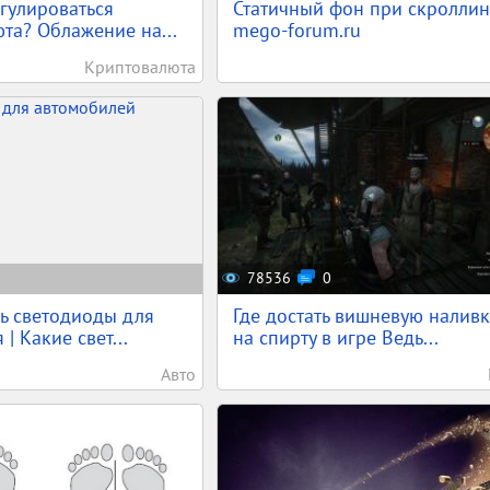
егулироваться
Статичный фон при скроллинг
та? Облажение на...
mego-forum.ru
Криптовалюта
78536
0
ь светодиоды для
Где достать вишневую наливк
| Какие свет...
на спирту в игре Ведь...
Авто