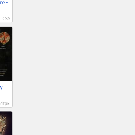
е -
CSS
у
Игры