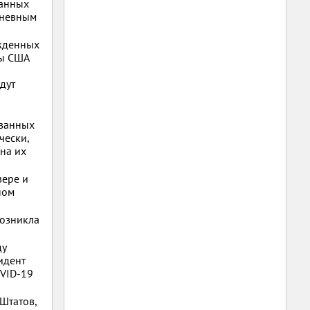
ванных
дневным
ржденных
ры США
дут
званных
чески,
на их
вере и
ном
возникла
ду
идент
OVID-19
Штатов,