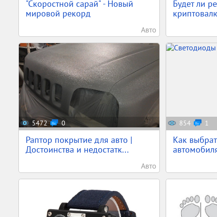
"Скоростной сарай" - Новый
Будет ли р
мировой рекорд
криптовалю
Авто
5472
0
854
1
Раптор покрытие для авто |
Как выбрат
Достоинства и недостатк...
автомобиля 
Авто