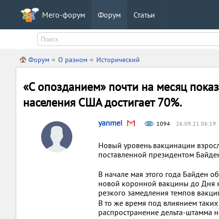
Мего-форум
Форум
Статьи
Форум
О разном
Исторический
«С опозданием» почти на месяц пока
населения США достигает 70%.
yanmei
1094
26.09.21 06:19
Новый уровень вакцинации взросл
поставленной президентом Байде
В начале мая этого года Байден об
новой коронной вакцины до Дня не
резкого замедления темпов вакци
В то же время под влиянием таких
распространение дельта-штамма н