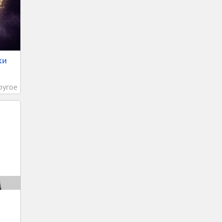
ки
ругое
.