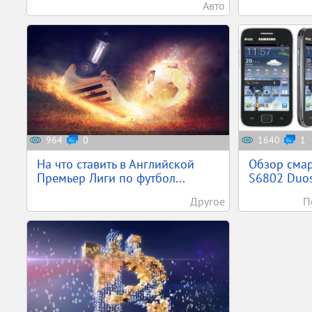
Авто
964
0
1640
1
На что ставить в Английской
Обзор сма
Премьер Лиги по футбол...
S6802 Duo
Другое
П