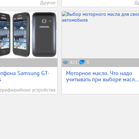
Другое
Д
823
3
ртфона Samsung GT-
Моторное масло. Что надо
s
учитывать при выборе масл...
ерифирийные устройства