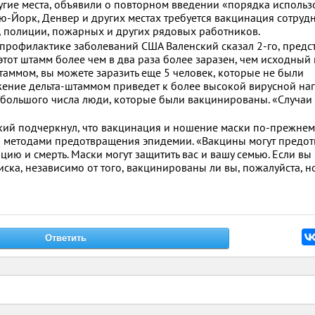
гие места, объявили о повторном введении «порядка использ
ю-Йорк, Денвер и других местах требуется вакцинация сотруд
, полиции, пожарных и других рядовых работников.
профилактике заболеваний США Валенский сказал 2-го, предс
этот штамм более чем в два раза более заразен, чем исходный
аммом, вы можете заразить еще 5 человек, которые не были
жение дельта-штаммом приведет к более высокой вирусной наг
небольшого числа люди, которые были вакцинированы. «Случаи
ский подчеркнул, что вакцинация и ношение маски по-прежнем
 методами предотвращения эпидемии. «Вакцины могут предот
цию и смерть. Маски могут защитить вас и вашу семью. Если вы
ска, независимо от того, вакцинированы ли вы, пожалуйста, н