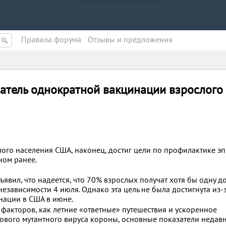
Правила форума
Oтзывы и предложения
затель однократной вакцинации взрослого
ого населения США, наконец, достиг цели по профилактике э
ном ранее.
ъявил, что надеется, что 70% взрослых получат хотя бы одну д
зависимости 4 июля. Однако эта цель не была достигнута из-
нации в США в июне.
 факторов, как летние «ответные» путешествия и ускоренное
ового мутантного вируса короны, основные показатели недав