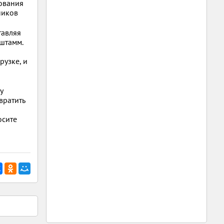
ования
ников
тавляя
 штамм.
рузке, и
у
вратить
осите