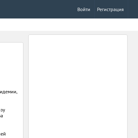
Войти
Регистрация
пидемии,
озу
за
ней