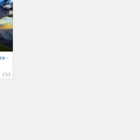
е -
CSS