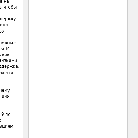
в на
в, чтобы
,
ддержку
ики.
со
сновные
и. И,
х как
 низкими
ддержка.
ляется
чему
ствия
м
19 по
о
зациям