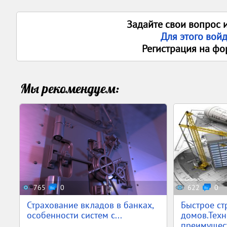
Задайте свои вопрос 
Для этого вой
Регистрация на фо
Мы рекомендуем:
765
0
622
0
Страхование вкладов в банках,
Быстрое ст
особенности систем с...
домов.Техн
преимущест