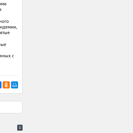
ими
я
ного
андемии,
нятые
рые
анных с
1