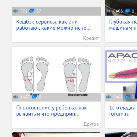
572
87
6408
0
Кешбэк сервисы: как они
Глубокая п
работают, какие можно испо...
машинам ну
Кредит
1687
0
5461
0
Плоскостопие у ребёнка: как
1c отладка
выявить и что предприн...
forum.ru
Другое