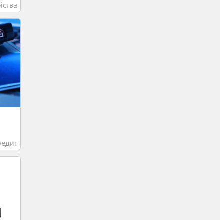
йства
редит