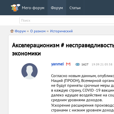
Мего-форум
Форум
Статьи
Форум
О разном
Исторический
Акселерационизм # несправедливость
экономики
yanmei
1627
19.09.21 05:58
Согласно новым данным, опублик
Наций (ПРООН), Всемирной органи
не будут приняты срочные меры д
в каждую страну, COVID -19 вакци
далеко идущее воздействие на со
средним уровнями доходов.
Ускорение расширения производст
странами с низким уровнем доход