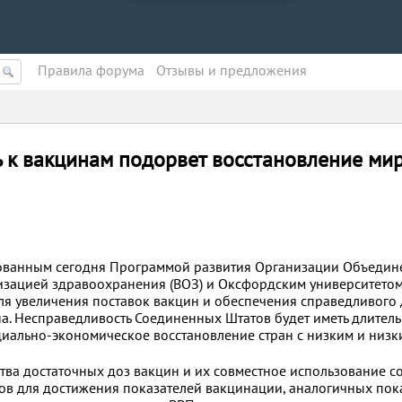
Правила форума
Oтзывы и предложения
 к вакцинам подорвет восстановление ми
ованным сегодня Программой развития Организации Объеди
зацией здравоохранения (ВОЗ) и Оксфордским университетом
ля увеличения поставок вакцин и обеспечения справедливого 
на. Несправедливость Соединенных Штатов будет иметь длитель
циально-экономическое восстановление стран с низким и низк
ва достаточных доз вакцин и их совместное использование с
ов для достижения показателей вакцинации, аналогичных пок