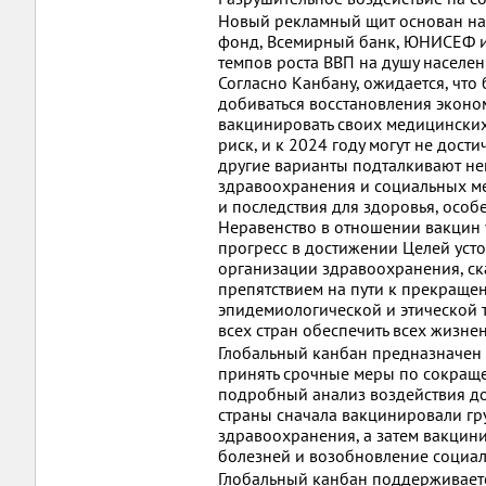
Новый рекламный щит основан на
фонд, Всемирный банк, ЮНИСЕФ и 
темпов роста ВВП на душу населе
Согласно Канбану, ожидается, что
добиваться восстановления эконом
вакцинировать своих медицинских
риск, и к 2024 году могут не дост
другие варианты подталкивают не
здравоохранения и социальных ме
и последствия для здоровья, осо
Неравенство в отношении вакцин у
прогресс в достижении Целей усто
организации здравоохранения, ск
препятствием на пути к прекраще
эпидемиологической и этической 
всех стран обеспечить всех жизне
Глобальный канбан предназначен 
принять срочные меры по сокраще
подробный анализ воздействия дос
страны сначала вакцинировали гру
здравоохранения, а затем вакцин
болезней и возобновление социал
Глобальный канбан поддерживаетс