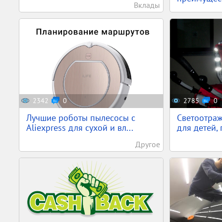
Вклады
2342
0
2785
0
Лучшие роботы пылесосы с
Светоотра
Aliexpress для сухой и вл...
для детей,
Другое