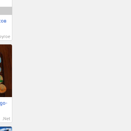
сов
ругое
ego-
.Net