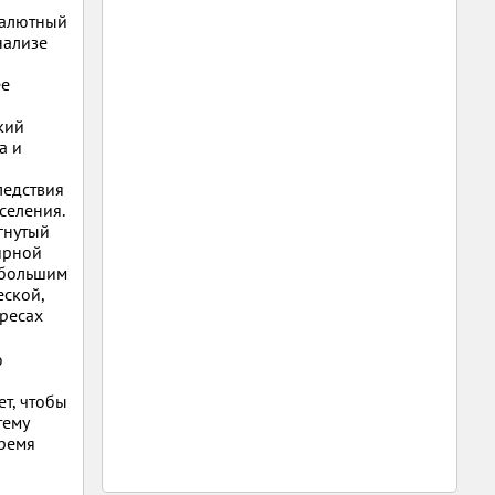
валютный
нализе
ее
кий
a и
ледствия
селения.
гнутый
ирной
 большим
еской,
ересах
ю
т, чтобы
тему
бремя