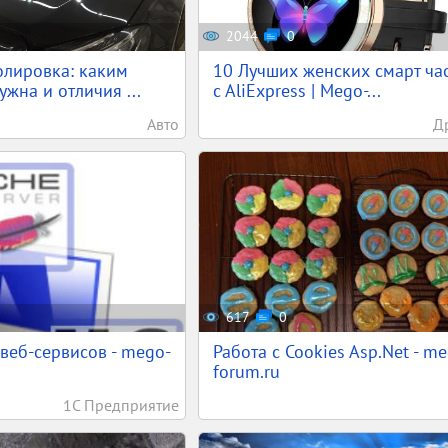
2044
0
олировка: каким
10 Лучших женских смарт ча
жна и отличия ...
c AliExpress | Mego-...
Авто
Д
617
0
 веб-сервисов - mego-
Работа с Cookies Asp.Net - m
forum.ru
1С Предприятие