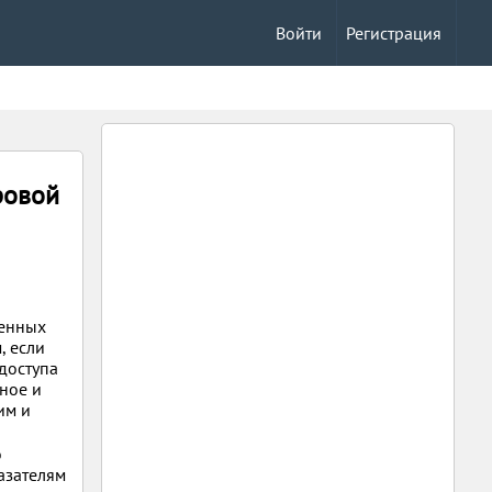
Войти
Регистрация
ровой
ненных
, если
доступа
ное и
им и
о
азателям