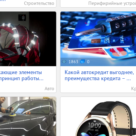
Строительство
Перифирийные устро
1863
0
жающие элементы
Какой автокредит выгоднее,
 принцип работы...
преимущества кредита – ...
Авто
К