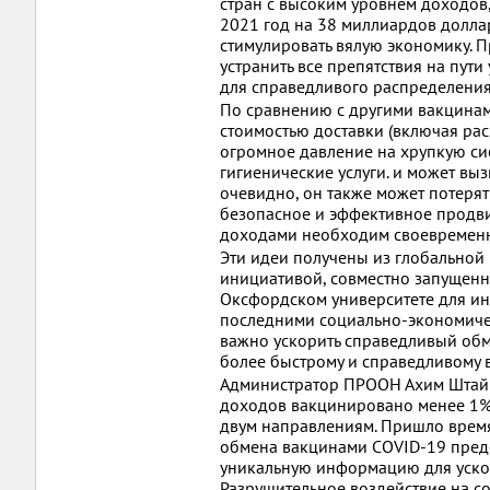
стран с высоким уровнем доходов,
2021 год на 38 миллиардов долла
стимулировать вялую экономику. 
устранить все препятствия на пут
для справедливого распределения
По сравнению с другими вакцинам
стоимостью доставки (включая ра
огромное давление на хрупкую с
гигиенические услуги. и может выз
очевидно, он также может потерят
безопасное и эффективное продви
доходами необходим своевременн
Эти идеи получены из глобальной 
инициативой, совместно запущен
Оксфордском университете для и
последними социально-экономичес
важно ускорить справедливый обм
более быстрому и справедливому 
Администратор ПРООН Ахим Штайне
доходов вакцинировано менее 1% 
двум направлениям. Пришло время 
обмена вакцинами COVID-19 пред
уникальную информацию для уско
Разрушительное воздействие на с