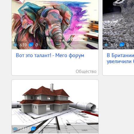
639
0
676
0
Вот это талант! - Мего форум
В Британии
увеличили б
Общество
2417
4