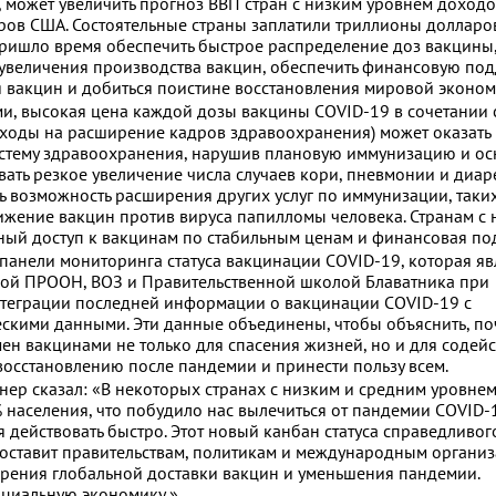
 может увеличить прогноз ВВП стран с низким уровнем доходо
ров США. Состоятельные страны заплатили триллионы долларо
Пришло время обеспечить быстрое распределение доз вакцины
и увеличения производства вакцин, обеспечить финансовую по
 вакцин и добиться поистине восстановления мировой эконом
и, высокая цена каждой дозы вакцины COVID-19 в сочетании 
сходы на расширение кадров здравоохранения) может оказать
истему здравоохранения, нарушив плановую иммунизацию и о
вать резкое увеличение числа случаев кори, пневмонии и диаре
ь возможность расширения других услуг по иммунизации, таки
жение вакцин против вируса папилломы человека. Странам с
ый доступ к вакцинам по стабильным ценам и финансовая по
панели мониторинга статуса вакцинации COVID-19, которая яв
ной ПРООН, ВОЗ и Правительственной школой Блаватника при
нтеграции последней информации о вакцинации COVID-19 с
кими данными. Эти данные объединены, чтобы объяснить, по
ен вакцинами не только для спасения жизней, но и для содей
восстановлению после пандемии и принести пользу всем.
р сказал: «В некоторых странах с низким и средним уровне
населения, что побудило нас вылечиться от пандемии COVID-
действовать быстро. Этот новый канбан статуса справедливог
оставит правительствам, политикам и международным органи
рения глобальной доставки вакцин и уменьшения пандемии.
оциальную экономику ».