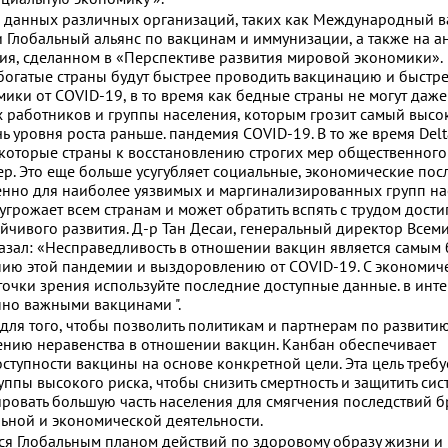
 данных различных организаций, таких как Международный 
Глобальный альянс по вакцинам и иммунизации, а также на а
ния, сделанном в «Перспективе развития мировой экономики».
 богатые страны будут быстрее проводить вакцинацию и быстр
ики от COVID-19, в то время как бедные страны не могут даже
 работников и группы населения, которым грозит самый высо
ичь уровня роста раньше. пандемия COVID-19. В то же время Delt
которые страны к восстановлению строгих мер общественного
р. Это еще больше усугубляет социальные, экономические пос
бенно для наиболее уязвимых и маргинализированных групп на
грожает всем странам и может обратить вспять с трудом дости
йчивого развития. Д-р Тан Десаи, генеральный директор Всем
азал: «Несправедливость в отношении вакцин является самым
нию этой пандемии и выздоровлению от COVID-19. С экономич
точки зрения используйте последние доступные данные. в инт
нно важными вакцинами ".
для того, чтобы позволить политикам и партнерам по развити
нию неравенства в отношении вакцин. Канбан обеспечивает
тупности вакцины на основе конкретной цели. Эта цель требуе
ппы высокого риска, чтобы снизить смертность и защитить сис
ировать большую часть населения для смягчения последствий 
ьной и экономической деятельности.
я Глобальным планом действий по здоровому образу жизни и