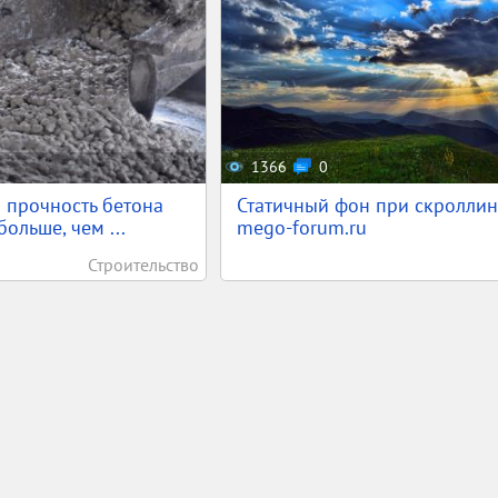
1366
0
 прочность бетона
Статичный фон при скроллинг
ольше, чем ...
mego-forum.ru
Строительство