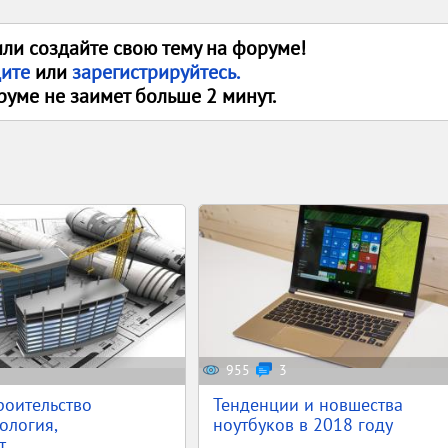
или создайте свою тему на форуме!
дите
или
зарегистрируйтесь.
руме не заимет больше 2 минут.
955
3
роительство
Тенденции и новшества
ология,
ноутбуков в 2018 году
...