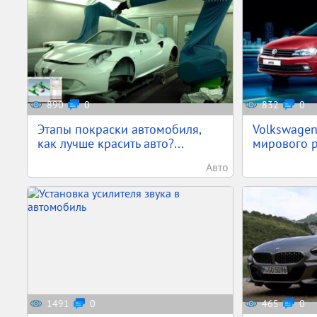
890
0
832
0
Этапы покраски автомобиля,
Volkswagen
как лучше красить авто?...
мирового р
Авто
1491
0
465
0