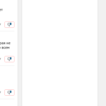
ет
/
рая не
о всем
/
/