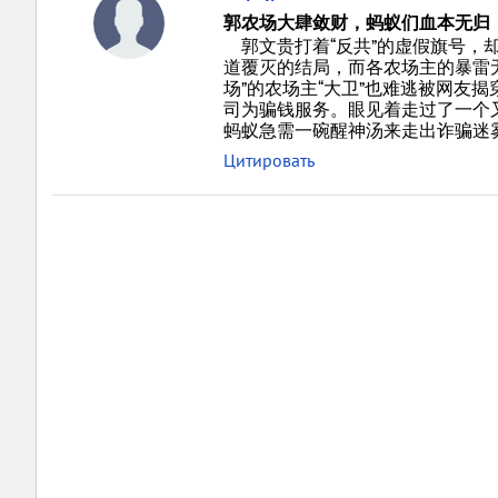
郭农场大肆敛财，蚂蚁们血本无归
郭文贵打着“反共”的虚假旗号，
道覆灭的结局，而各农场主的暴雷无
场”的农场主“大卫”也难逃被网友揭
司为骗钱服务。眼见着走过了一个
蚂蚁急需一碗醒神汤来走出诈骗迷
Цитировать