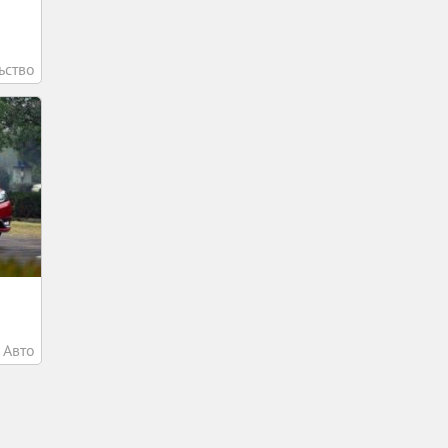
ьство
Авто