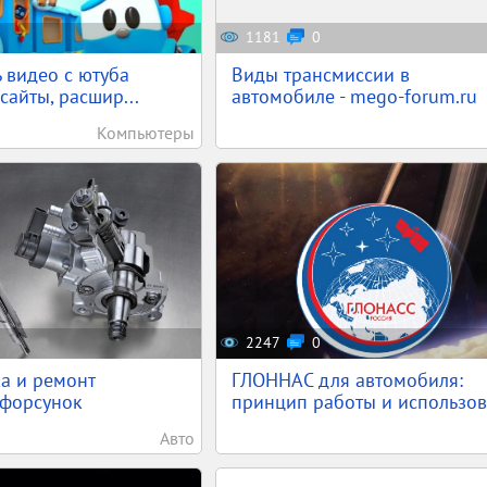
1181
0
ь видео с ютуба
Виды трансмиссии в
сайты, расшир...
автомобиле - mego-forum.ru
Компьютеры
2247
0
а и ремонт
ГЛОННАС для автомобиля:
 форсунок
принцип работы и использов.
Авто