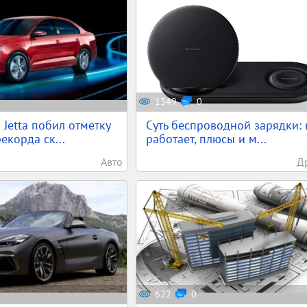
1349
0
 Jetta побил отметку
Суть беспроводной зарядки: 
екорда ск...
работает, плюсы и м...
Авто
Д
622
0