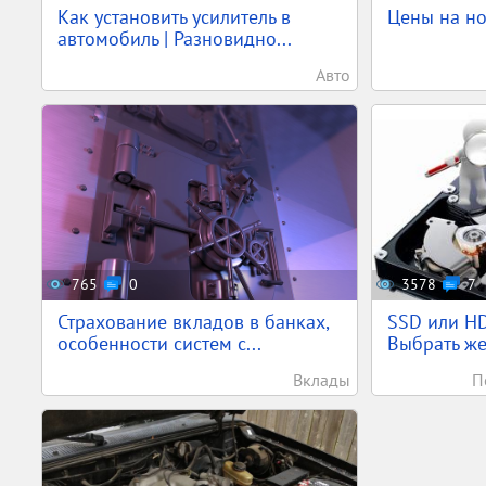
Как установить усилитель в
Цены на н
автомобиль | Разновидно...
Авто
765
0
3578
7
Страхование вкладов в банках,
SSD или HD
особенности систем с...
Выбрать жес
Вклады
П