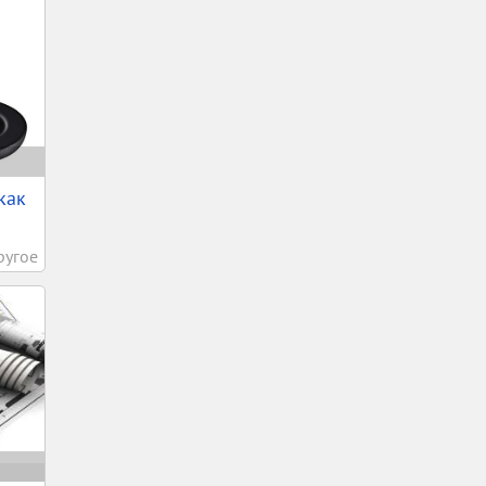
как
ругое