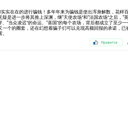
却实实在在的进行骗钱！多年年来为骗钱是使出浑身解数，花样
疑是进一步将其推上深渊，继“天使农场”和“法国农场”之后，“
穿、“当众凌迟”的命运。“喜国”的每个农场，背后都成立了至少
又一个的圈套，还在幻想着骗子们可以兑现高额回报的承诺，已
雾。
Нравится