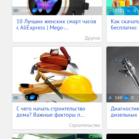
2044
0
2111
0
10 Лучших женских смарт часов
Как скачат
c AliExpress | Mego-...
бесплатно: 
Другое
950
6
549
0
С чего начать строительство
Диагностик
дома? Важные факторы п...
дизельных
Строительство