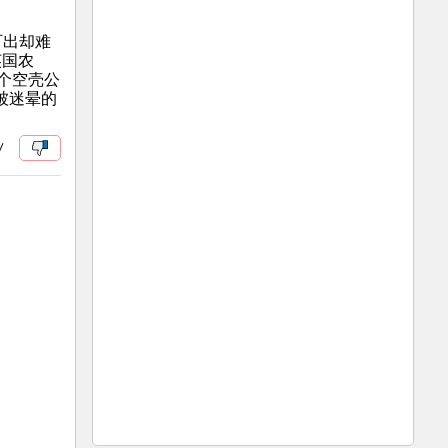
百出却难
英国农
一个空壳公
被迷晕的
/