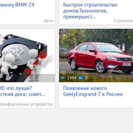
овинку BMW Z4
Быстрое строительство
домов.Технология,
преимущест...
Авто
Строител
1494
0
D что лучше?
Появление нового
ткий диск: совет...
GeelyEmgrand 7 в России
ерифирийные устройства