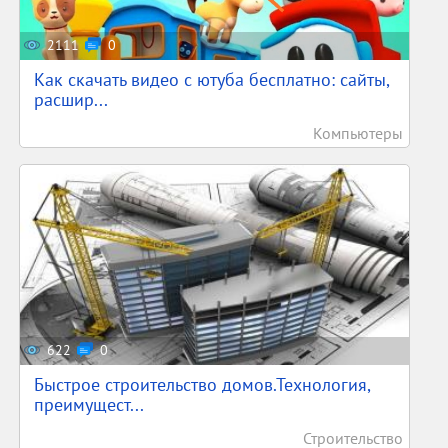
2111
0
Как скачать видео с ютуба бесплатно: сайты,
расшир...
Компьютеры
622
0
Быстрое строительство домов.Технология,
преимущест...
Строительство