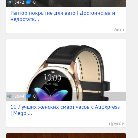
5472
0
Раптор покрытие для авто | Достоинства и
недостатк...
Авто
2044
0
10 Лучших женских смарт часов c AliExpress
| Mego-...
Другое