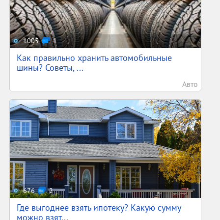
1005
1
Как правильно хранить автомобильные
шины? Советы, ...
Авто
676
2
Где выгоднее взять ипотеку? Какую сумму
можно взят...