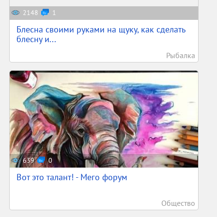
2148
1
Блесна своими руками на щуку, как сделать
блесну и...
Рыбалка
639
0
Вот это талант! - Мего форум
Общество