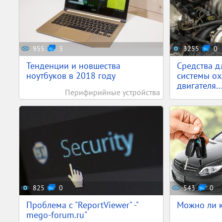
955
3
3255
0
Тенденции и новшества
Средства 
ноутбуков в 2018 году
системы о
двигателя..
Перифирийные устройства
825
0
543
0
Проблема с "ReportViewer" -"
Можно ли к
mego-forum.ru"