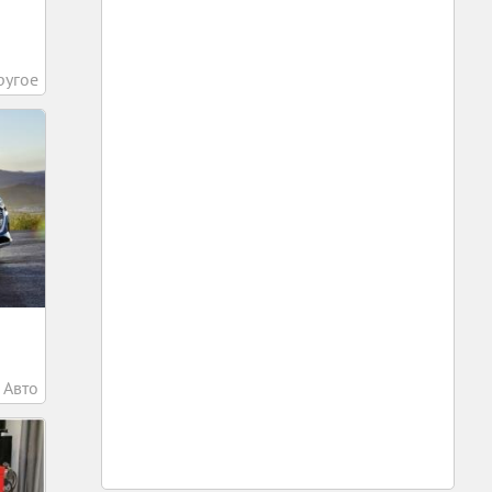
ругое
Авто