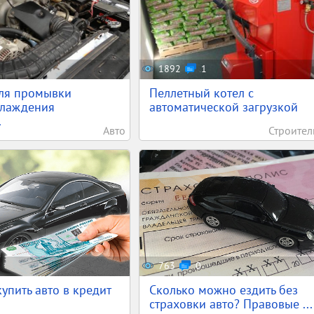
1892
1
для промывки
Пеллетный котел с
хлаждения
автоматической загрузкой
.
Авто
Строител
763
0
упить авто в кредит
Сколько можно ездить без
страховки авто? Правовые ...