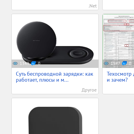
.Net
1349
0
1947
0
Суть беспроводной зарядки: как
Техосмотр 
работает, плюсы и м...
и зачем?
Другое