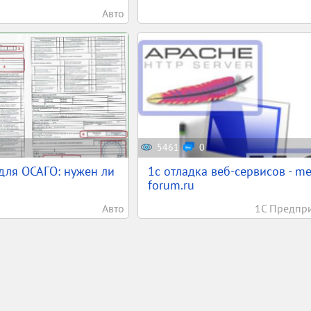
Авто
5461
0
для ОСАГО: нужен ли
1c отладка веб-сервисов - m
forum.ru
Авто
1С Предпр