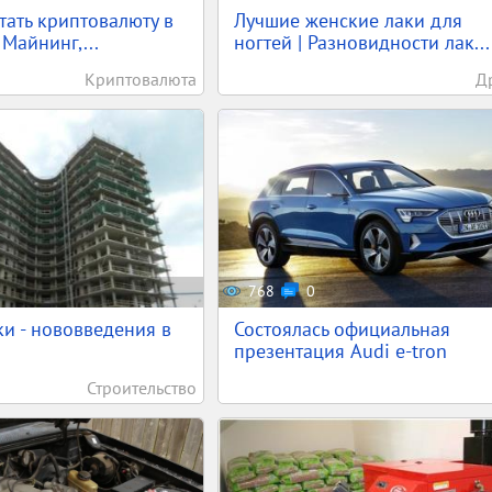
тать криптовалюту в
Лучшие женские лаки для
Майнинг,...
ногтей | Разновидности лак...
Криптовалюта
Д
768
0
и - нововведения в
Состоялась официальная
презентация Audi e-tron
Строительство