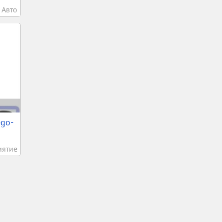
Авто
ego-
иятие